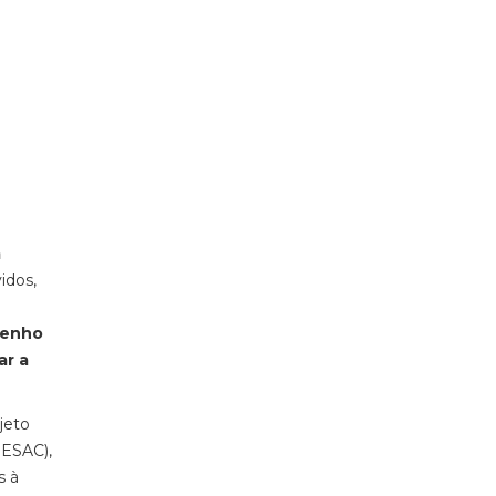
m
idos,
penho
ar a
jeto
 ESAC),
s à