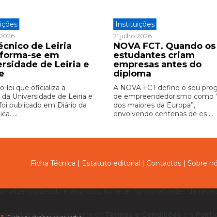
uições
Instituições
o 2026
21 julho 2026
écnico de Leiria
NOVA FCT. Quando os
sforma-se em
estudantes criam
ersidade de Leiria e
empresas antes do
e
diploma
-lei que oficializa a
A NOVA FCT define o seu pro
 da Universidade de Leiria e
de empreendedorismo como
foi publicado em Diário da
dos maiores da Europa”,
ca. ...
envolvendo centenas de es ...
Ficha Técnica
|
Estatuto editorial
|
Contactos
|
Sobre n
sonalizar conteúdo e anúncios, fornecer funcionalidades de redes 
us dados pessoais, consulte os
Termos e Condições
e a
Polít