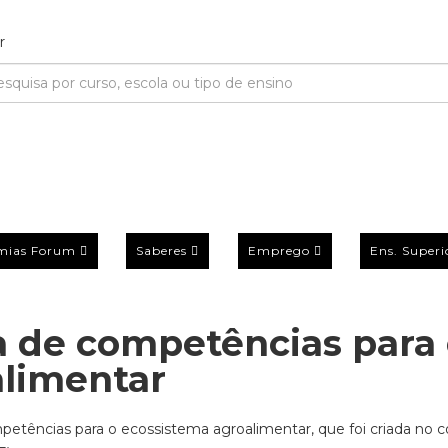
mias Forum
Saberes
Emprego
Ens. Superi
ça de competências para
alimentar
mpetências para o ecossistema agroalimentar, que foi criada no 