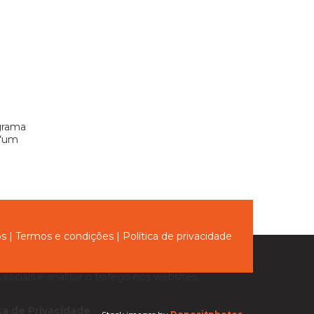
grama
 “um
ós
|
Termos e condições
|
Política de privacidade
sociais e analisar o tráfego nos websites.
ica de Privacidade
.