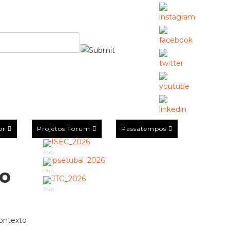
or
Projetos Forum
Passatempos
Pub
 o
Pub
Pub
contexto