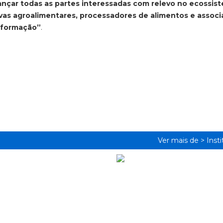
ançar todas as partes interessadas com relevo no ecossis
ivas agroalimentares, processadores de alimentos e assoc
 formação”
.
Ver mais de >
Inst