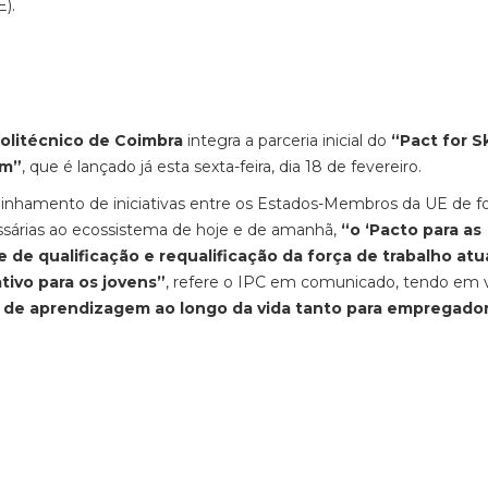
).
olitécnico de Coimbra
integra a parceria inicial do
“Pact for Sk
em”
, que é lançado já esta sexta-feira, dia 18 de fevereiro.
linhamento de iniciativas entre os Estados-Membros da UE de f
ssárias ao ecossistema de hoje e de amanhã,
“o ‘Pacto para as
e qualificação e requalificação da força de trabalho atu
tivo para os jovens”
, refere o IPC em comunicado, tendo em v
 de aprendizagem ao longo da vida tanto para empregado