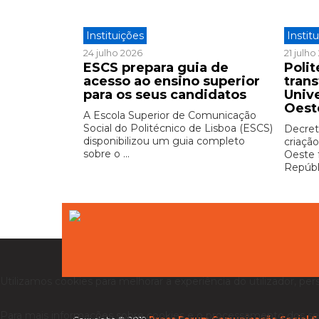
Instituições
Instit
24 julho 2026
21 julh
ESCS prepara guia de
Polit
acesso ao ensino superior
tran
para os seus candidatos
Univ
Oest
A Escola Superior de Comunicação
Social do Politécnico de Lisboa (ESCS)
Decreto
disponibilizou um guia completo
criação
sobre o ...
Oeste 
Repúbli
Utilizamos cookies para melhorar a experiência do utilizador, per
Para mais informações sobre cookies e o processamento dos se