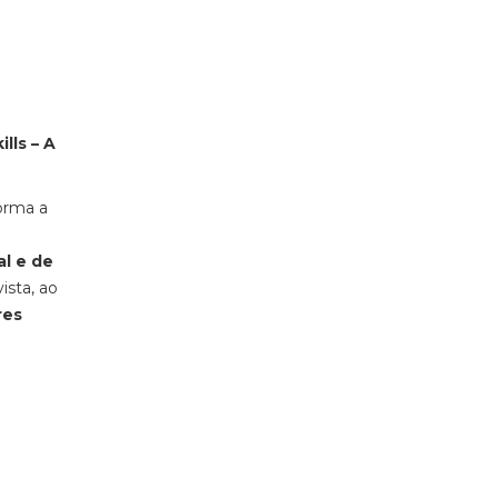
ills – A
orma a
al e de
ista, ao
res