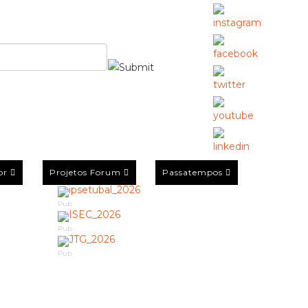
or
Projetos Forum
Passatempos
Pub
Pub
Pub