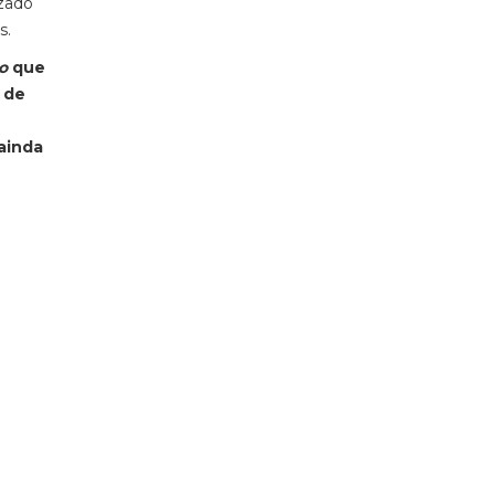
izado
s.
ro
que
 de
ainda