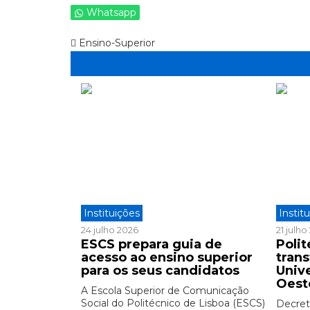
Whatsapp
Ensino-Superior
Instituições
Instit
24 julho 2026
21 julh
ESCS prepara guia de
Polit
acesso ao ensino superior
tran
para os seus candidatos
Univ
Oest
A Escola Superior de Comunicação
Social do Politécnico de Lisboa (ESCS)
Decreto