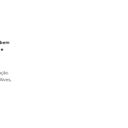
, bem
 e
ação.
Alves,