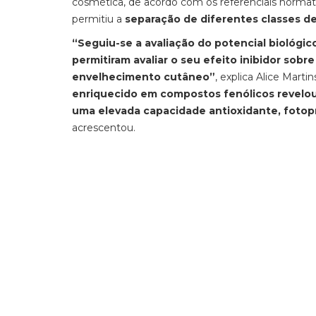
cosmética, de acordo com os referenciais normati
permitiu a
separação de diferentes classes 
“Seguiu-se a avaliação do potencial biológi
permitiram avaliar o seu efeito inibidor sob
envelhecimento cutâneo”
, explica Alice Mart
enriquecido em compostos fenólicos revelou-
uma elevada capacidade antioxidante, fotopro
acrescentou.