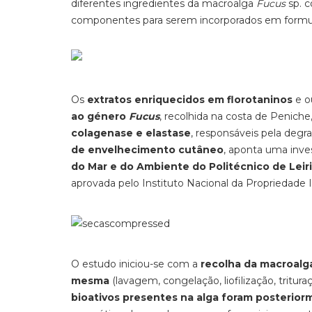
diferentes ingredientes da macroalga
Fucus
sp. 
componentes para serem incorporados em formu
Os
extratos enriquecidos em florotaninos
e o
ao género
Fucus
, recolhida na costa de Penic
colagenase e elastase
, responsáveis pela deg
de envelhecimento cutâneo
, aponta uma inve
do Mar e do Ambiente do Politécnico de Leir
aprovada pelo Instituto Nacional da Propriedade In
O estudo iniciou-se com a
recolha da macroalg
mesma
(lavagem, congelação, liofilização, tritur
bioativos presentes na alga foram posterior