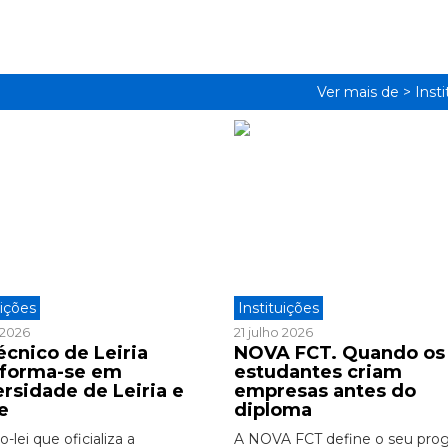
Ver mais de >
Inst
uições
Instituições
o 2026
21 julho 2026
écnico de Leiria
NOVA FCT. Quando os
sforma-se em
estudantes criam
ersidade de Leiria e
empresas antes do
e
diploma
-lei que oficializa a
A NOVA FCT define o seu pro