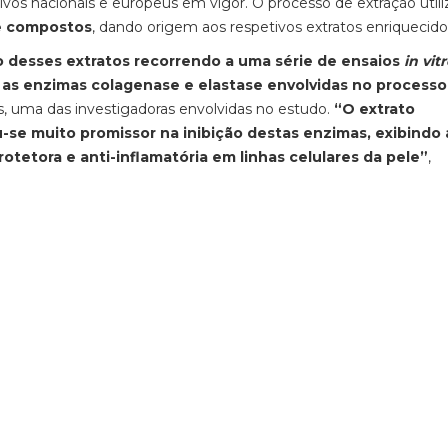
vos nacionais e europeus em vigor. O processo de extração util
de compostos
, dando origem aos respetivos extratos enriquecido
co desses extratos recorrendo a uma série de ensaios
in vit
re as enzimas colagenase e elastase envolvidas no processo
ins, uma das investigadoras envolvidas no estudo.
“O extrato
se muito promissor na inibição destas enzimas, exibindo 
tetora e anti-inflamatória em linhas celulares da pele”
,