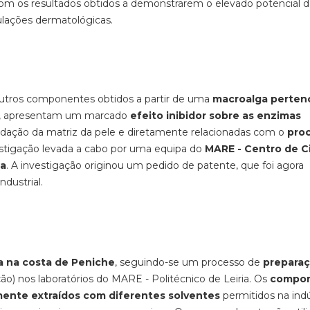
com os resultados obtidos a demonstrarem o elevado potencial 
lações dermatológicas.
utros componentes obtidos a partir de uma
macroalga perten
he, apresentam um marcado
efeito inibidor sobre as enzimas
radação da matriz da pele e diretamente relacionadas com o
pro
stigação levada a cabo por uma equipa do
MARE - Centro de C
ia
. A investigação originou um pedido de patente, que foi agora
dustrial.
a na costa de Peniche
, seguindo-se um processo de
preparaç
ação) nos laboratórios do MARE - Politécnico de Leiria. Os
compo
mente extraídos com diferentes solventes
permitidos na indú