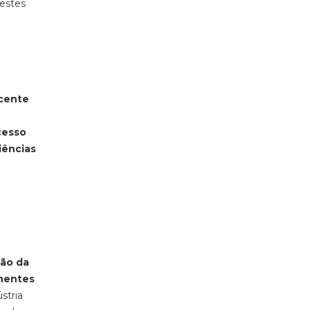
destes
cente
cesso
iências
ão da
nentes
stria