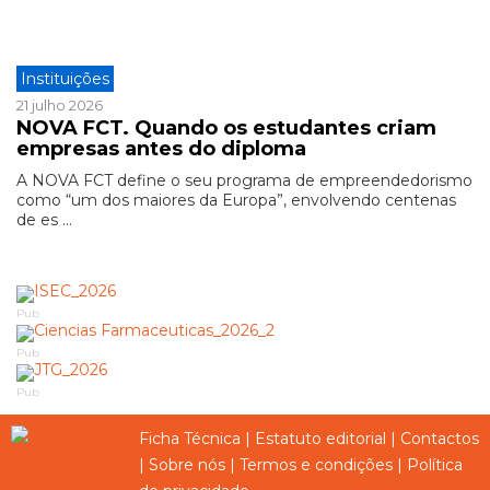
Instituições
21 julho 2026
NOVA FCT. Quando os estudantes criam
empresas antes do diploma
A NOVA FCT define o seu programa de empreendedorismo
como “um dos maiores da Europa”, envolvendo centenas
de es ...
Pub
Pub
Pub
Ficha Técnica
|
Estatuto editorial
|
Contactos
|
Sobre nós
|
Termos e condições
|
Política