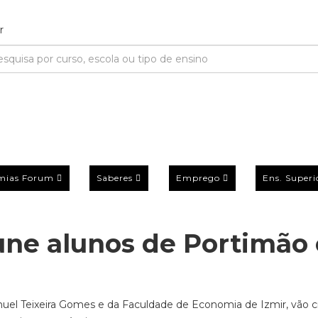
mias Forum
Saberes
Emprego
Ens. Superi
une alunos de Portimão 
nuel Teixeira Gomes e da Faculdade de Economia de Izmir, vão c