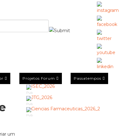
or
Projetos Forum
Passatempos
Pub
e
Pub
Pub
riar um