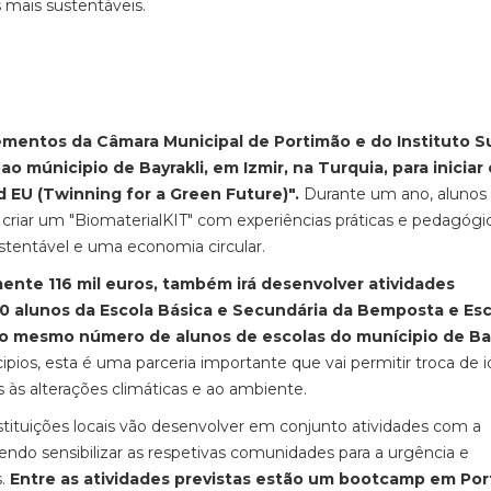
mais sustentáveis.
ementos da Câmara Municipal de Portimão e do Instituto S
 múnicipio de Bayrakli, em Izmir, na Turquia, para iniciar 
EU (Twinning for a Green Future)".
Durante um ano, alunos
riar um "BiomaterialKIT" com experiências práticas e pedagógic
tentável e uma economia circular.
ente 116 mil euros, também irá desenvolver atividades
0 alunos da Escola Básica e Secundária da Bemposta e Esc
o mesmo número de alunos de escolas do munícipio de Bay
ios, esta é uma parceria importante que vai permitir troca de i
 às alterações climáticas e ao ambiente.
stituições locais vão desenvolver em conjunto atividades com a
ndo sensibilizar as respetivas comunidades para a urgência e
s.
Entre as atividades previstas estão um bootcamp em Por