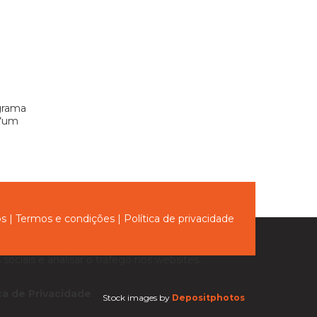
grama
 “um
ós
|
Termos e condições
|
Política de privacidade
sociais e analisar o tráfego nos websites.
ica de Privacidade
.
Stock images by
Depositphotos