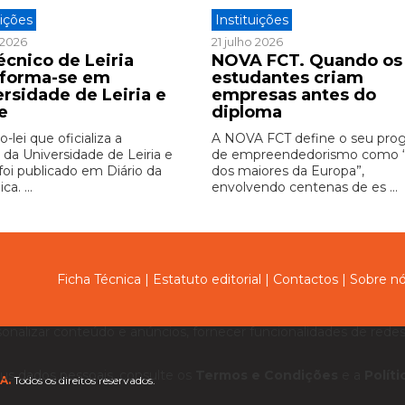
uições
Instituições
o 2026
21 julho 2026
écnico de Leiria
NOVA FCT. Quando os
sforma-se em
estudantes criam
ersidade de Leiria e
empresas antes do
e
diploma
-lei que oficializa a
A NOVA FCT define o seu pro
 da Universidade de Leiria e
de empreendedorismo como
foi publicado em Diário da
dos maiores da Europa”,
ca. ...
envolvendo centenas de es ...
Ficha Técnica
|
Estatuto editorial
|
Contactos
|
Sobre n
sonalizar conteúdo e anúncios, fornecer funcionalidades de redes 
us dados pessoais, consulte os
Termos e Condições
e a
Polít
A.
Todos os direitos reservados.