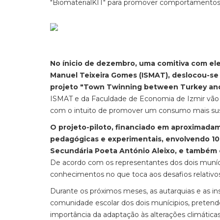
"BiomaterialKIT" para promover comportamentos 
No ínicio de dezembro, uma comitiva com el
Manuel Teixeira Gomes (ISMAT), deslocou-se ao
projeto "Town Twinning between Turkey and 
ISMAT e da Faculdade de Economia de Izmir vão c
com o intuito de promover um consumo mais sus
O projeto-piloto, financiado em aproximadam
pedagógicas e experimentais, envolvendo 10
Secundária Poeta António Aleixo, e também 
De acordo com os representantes dos dois munícip
conhecimentos no que toca aos desafios relativos
Durante os próximos meses, as autarquias e as in
comunidade escolar dos dois munícipios, pretende
importância da adaptação às alterações climática