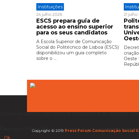
Instituições
Instit
24 julho 2026
21 julh
ESCS prepara guia de
Polit
acesso ao ensino superior
tran
para os seus candidatos
Univ
Oest
A Escola Superior de Comunicação
Social do Politécnico de Lisboa (ESCS)
Decreto
disponibilizou um guia completo
criação
sobre o ...
Oeste 
Repúbli
Utilizamos cookies para melhorar a experiência do utilizador, per
Para mais informações sobre cookies e o processamento dos se
Copyright © 2019
Press Forum Comunicação Social S.
Ok