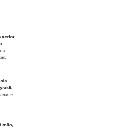
uperior
o
 do
as,
ola
rakli.
deias e
timão,