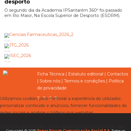
desporto
O segundo dia da Academia IPSantarém 360º foi passado
em Rio Maior, Na Escola Superior de Desporto (ESDRM).
Pub
Pub
Pub
Ficha Técnica
|
Estatuto editorial
|
Contactos
|
Sobre nós
|
Termos e condições
|
Política
de privacidade
Utilizamos cookies para melhorar a experiência do utilizador,
personalizar conteúdo e anúncios, fornecer funcionalidades de
redes sociais e analisar o tráfego nos websites.
Para mais informações sobre cookies e o processamento dos
Copyright © 2019
Press Forum Comunicação Social S.A.
Todos os