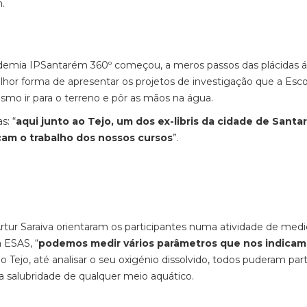
.
cademia IPSantarém 360º começou, a meros passos das plácidas 
elhor forma de apresentar os projetos de investigação que a Esco
smo ir para o terreno e pôr as mãos na água.
s: “
aqui junto ao Tejo, um dos ex-libris da cidade de Santa
icam o trabalho dos nossos cursos
”.
Artur Saraiva orientaram os participantes numa atividade de med
 ESAS, “
podemos medir vários parâmetros que nos indicam
 Tejo, até analisar o seu oxigénio dissolvido, todos puderam part
 a salubridade de qualquer meio aquático.