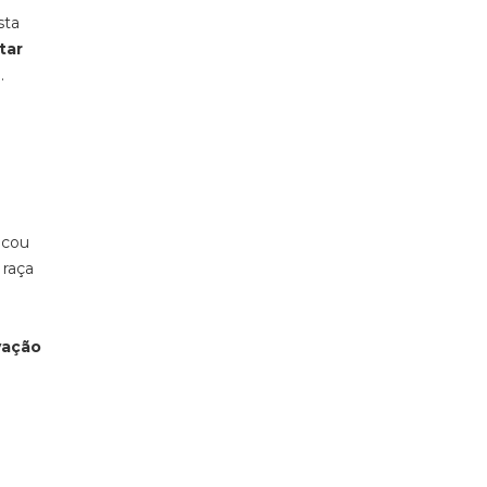
sta
tar
.
icou
 raça
vação