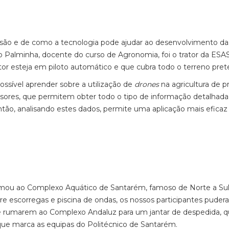
cisão e de como a tecnologia pode ajudar ao desenvolvimento da
io Palminha, docente do curso de Agronomia, foi o trator da ESA
or esteja em piloto automático e que cubra todo o terreno pret
ossível aprender sobre a utilização de
drones
na agricultura de p
sores, que permitem obter todo o tipo de informação detalhada
ntão, analisando estes dados, permite uma aplicação mais eficaz
umou ao Complexo Aquático de Santarém, famoso de Norte a Su
tre escorregas e piscina de ondas, os nossos participantes pude
 de rumarem ao Complexo Andaluz para um jantar de despedida, 
que marca as equipas do Politécnico de Santarém.