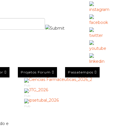
or
Projetos Forum
Passatempos
Pub
Pub
Pub
ado e