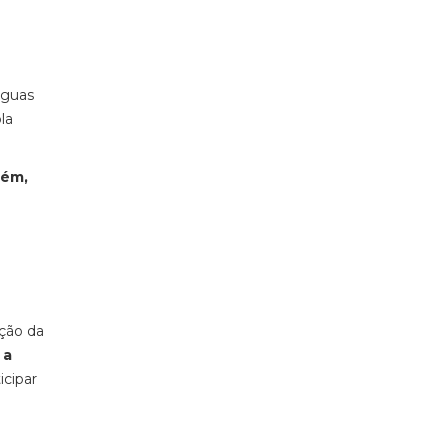
águas
la
rém,
ição da
 a
icipar