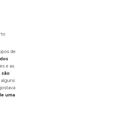
rto
tipos de
idos
tes e as
 são
m alguns
gostava
 de uma