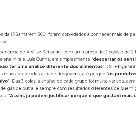
ntes da IPSantarém 360º foram convidados a conhecer mais de pe
cas.
riência de Análise Sensorial, com uma prova de 3 colas e de 2 
Helena Mira e Luís Cunha, era simplesmente “
despertar os sent
, vão ter uma análise diferente dos alimentos
”. Os refrigeran
s mais apropriados à idade dos jovens, até porque “
os produtos
alvo
”. Das 3 colas, a análise de cada grupo foi muito variada, co
 de gás de outra, e sempre com resultados diferentes de quem 
ou: “
Assim, já podem justificar porque é que gostam mais