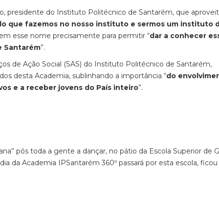
residente do Instituto Politécnico de Santarém, que aproveit
lo que fazemos no nosso instituto e sermos um instituto 
em esse nome precisamente para permitir “
dar a conhecer es
de Santarém
”.
os de Ação Social (SAS) do Instituto Politécnico de Santarém,
os desta Academia, sublinhando a importância “
do envolvime
os e a receber jovens do País inteiro
”.
ana” pôs toda a gente a dançar, no pátio da Escola Superior de 
ia da Academia IPSantarém 360º passará por esta escola, ficou 