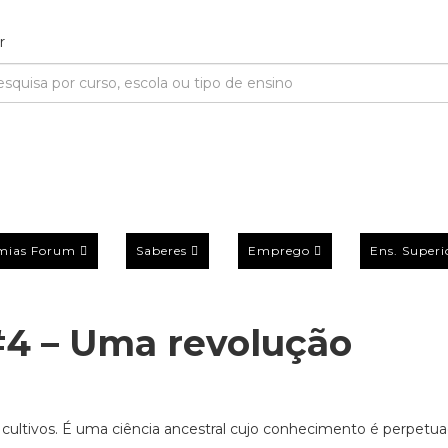
mias Forum
Saberes
Emprego
Ens. Superi
#4 – Uma revolução
a e cultivos. É uma ciência ancestral cujo conhecimento é perpetu