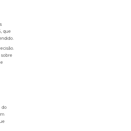
s
S, que
endido.
recisão.
 sobre
 e
l do
ram
que