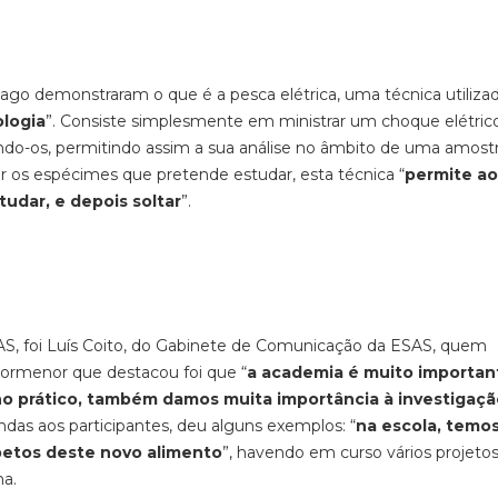
Gago demonstraram o que é a pesca elétrica, uma técnica utiliza
ologia
”. Consiste simplesmente em ministrar um choque elétric
oando-os, permitindo assim a sua análise no âmbito de uma amos
r os espécimes que pretende estudar, esta técnica “
permite ao
tudar, e depois soltar
”.
S, foi Luís Coito, do Gabinete de Comunicação da ESAS, quem
pormenor que destacou foi que “
a academia é muito importan
ino prático, também damos muita importância à investigaç
indas aos participantes, deu alguns exemplos: “
na escola, temo
spetos deste novo alimento
”, havendo em curso vários projeto
a.