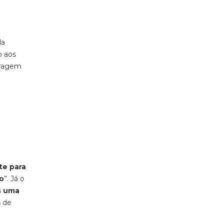
da
o aos
tragem
te para
ão
”. Já o
s uma
s de