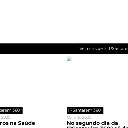
Ver mais de >
IPSantaré
tarém 360º
IPSantarém 360º
o 2025
09 julho 2025
ros na Saúde
No segundo dia da