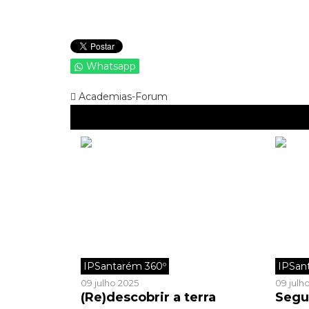
Whatsapp
Academias-Forum
IPSantarém 360º
IPSan
09 julho 2025
09 julh
(Re)descobrir a terra
Segu