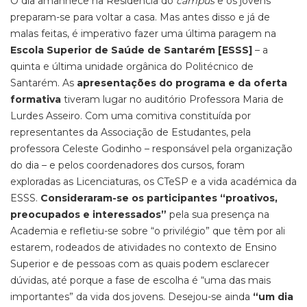
O dia amanhece na Residência do
campus
e os jovens
preparam-se para voltar a casa. Mas antes disso e já de
malas feitas, é imperativo fazer uma última paragem na
Escola Superior de Saúde de Santarém [ESSS]
– a
quinta e última unidade orgânica do Politécnico de
Santarém. As
apresentações do programa e da oferta
formativa
tiveram lugar no auditório Professora Maria de
Lurdes Asseiro. Com uma comitiva constituída por
representantes da Associação de Estudantes, pela
professora Celeste Godinho – responsável pela organização
do dia – e pelos coordenadores dos cursos, foram
exploradas as Licenciaturas, os CTeSP e a vida académica da
ESSS.
Consideraram-se os participantes “proativos,
preocupados e interessados”
pela sua presença na
Academia e refletiu-se sobre “o privilégio” que têm por ali
estarem, rodeados de atividades no contexto de Ensino
Superior e de pessoas com as quais podem esclarecer
dúvidas, até porque a fase de escolha é “uma das mais
importantes” da vida dos jovens. Desejou-se ainda
“um dia