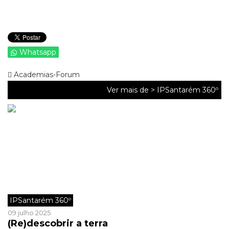
Whatsapp
Academias-Forum
Ver mais de >
IPSantarém 360º
IPSantarém 360º
09 julho 2025
(Re)descobrir a terra