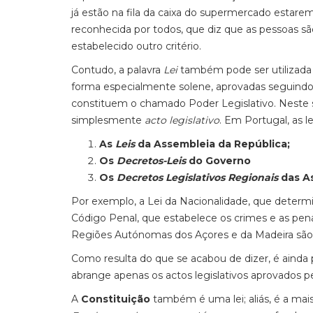
já estão na fila da caixa do supermercado estarem
reconhecida por todos, que diz que as pessoas s
estabelecido outro critério.
Contudo, a palavra
Lei
também pode ser utilizada 
forma especialmente solene, aprovadas seguindo
constituem o chamado Poder Legislativo. Neste se
simplesmente
acto legislativo
. Em Portugal, as l
As
Leis
da Assembleia da República;
Os
Decretos-Leis
do Governo
Os
Decretos Legislativos Regionais
das As
Por exemplo, a Lei da Nacionalidade, que determ
Código Penal, que estabelece os crimes e as pen
Regiões Autónomas dos Açores e da Madeira são de
Como resulta do que se acabou de dizer, é ainda p
abrange apenas os actos legislativos aprovados p
A
Constituição
também é uma lei; aliás, é a ma