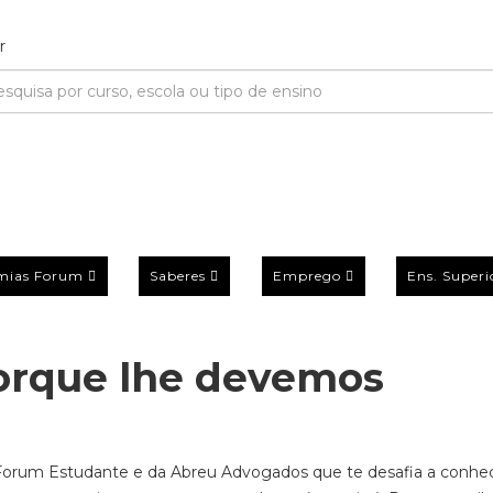
mias Forum
Saberes
Emprego
Ens. Superi
porque lhe devemos
a Forum Estudante e da Abreu Advogados que te desafia a conhe