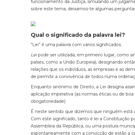
funcionamento da Justiça, simulando um julgamen
sobre este tema, deixamos-te algumas perguntas 
Qual o significado da palavra lei?
“Lei” é uma palavra com vários significados.
Lei
pode ser utilizada, em primeiro lugar, como 
países, como a União Europeia), designando então
relações que os indivíduos, as empresas e as dem
de permitir a convivência de todos numa ordenaçã
Enquanto sinónimo de Direito, a Lei designa as
aplicação imperativa (as normas éticas ou de b
obrigatoriedade).
É neste sentido que dizemos que ninguém está
Com este significado, tanto é lei a Constituiçã
Assembleia da República, ou uma postura municipa
espontaneamente com a convicção de estão a cu