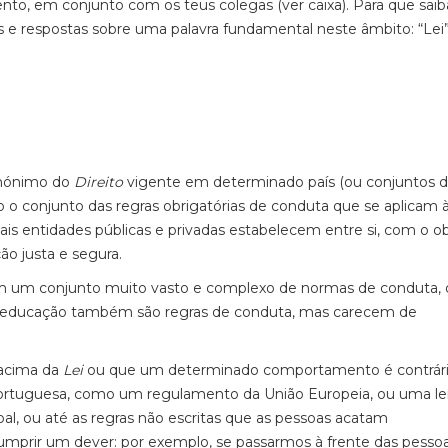
to, em conjunto com os teus colegas (ver caixa). Para que saib
e respostas sobre uma palavra fundamental neste âmbito: “Lei”
sinónimo do
Direito
vigente em determinado país (ou conjuntos 
 o conjunto das regras obrigatórias de conduta que se aplicam 
ais entidades públicas e privadas estabelecem entre si, com o ob
o justa e segura.
sim um conjunto muito vasto e complexo de normas de conduta,
oa educação também são regras de conduta, mas carecem de
 acima da
Lei
ou que um determinado comportamento é contrár
o portuguesa, como um regulamento da União Europeia, ou uma le
l, ou até as regras não escritas que as pessoas acatam
mprir um dever: por exemplo, se passarmos à frente das pesso