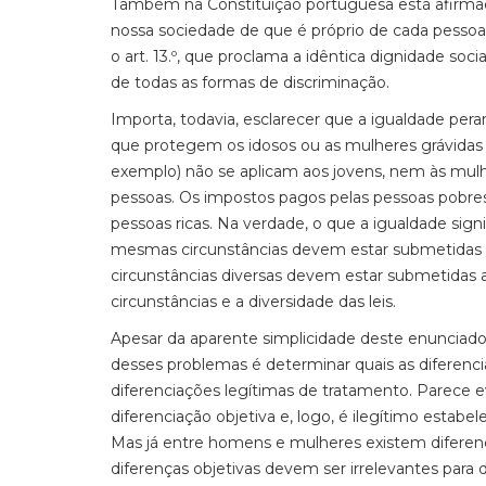
Também na Constituição portuguesa está afirmada
nossa sociedade de que é próprio de cada pessoa
o art. 13.º, que proclama a idêntica dignidade soci
de todas as formas de discriminação.
Importa, todavia, esclarecer que a igualdade perant
que protegem os idosos ou as mulheres grávidas (d
exemplo) não se aplicam aos jovens, nem às mulh
pessoas. Os impostos pagos pelas pessoas pobre
pessoas ricas. Na verdade, o que a igualdade sig
mesmas circunstâncias devem estar submetidas 
circunstâncias diversas devem estar submetidas a
circunstâncias e a diversidade das leis.
Apesar da aparente simplicidade deste enunciado
desses problemas é determinar quais as diferenc
diferenciações legítimas de tratamento. Parece 
diferenciação objetiva e, logo, é ilegítimo estab
Mas já entre homens e mulheres existem diferença
diferenças objetivas devem ser irrelevantes para