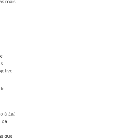
as mais
.
de
às
jetivo
 de
io à
Lei
.
i da
as que