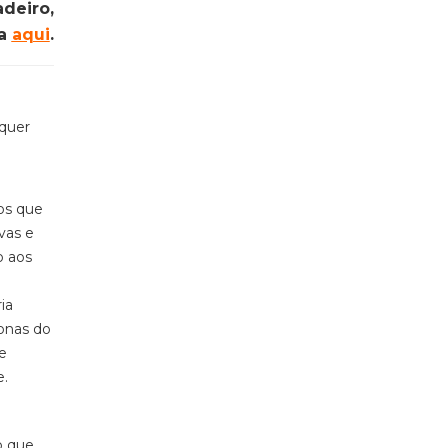
deiro,
ca
aqui
.
lquer
os que
vas e
o aos
ia
zonas do
e
e.
o que