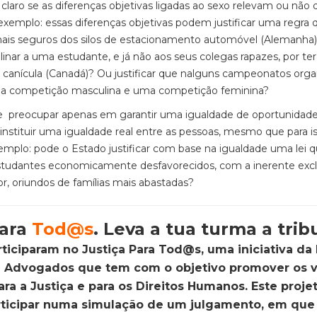
 é claro se as diferenças objetivas ligadas ao sexo relevam ou não
r exemplo: essas diferenças objetivas podem justificar uma regra 
 mais seguros dos silos de estacionamento automóvel (Alemanha
linar a uma estudante, e já não aos seus colegas rapazes, por ter
e canícula (Canadá)? Ou justificar que nalguns campeonatos org
uma competição masculina e uma competição feminina?
eve preocupar apenas em garantir uma igualdade de oportunidade
 instituir uma igualdade real entre as pessoas, mesmo que para is
xemplo: pode o Estado justificar com base na igualdade uma lei 
 estudantes economicamente desfavorecidos, com a inerente exc
r, oriundos de famílias mais abastadas?
para
Tod@s
. Leva a tua turma a trib
rticiparam no Justiça Para Tod@s, uma iniciativa d
u Advogados que tem com o objetivo promover os v
a a Justiça e para os Direitos Humanos. Este proje
articipar numa simulação de um julgamento, em que 