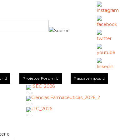
or
Projetos Forum
Passatempos
Pub
Pub
Pub
cer o