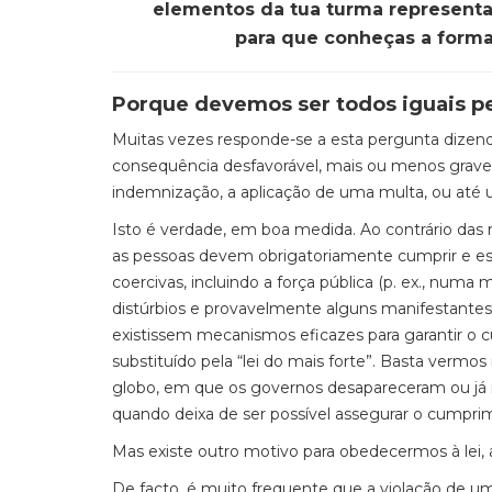
elementos da tua turma representam
para que conheças a forma 
Porque devemos ser todos iguais pe
Muitas vezes responde-se a esta pergunta dizen
consequência desfavorável, mais ou menos grave:
indemnização, a aplicação de uma multa, ou até 
Isto é verdade, em boa medida. Ao contrário das
as pessoas devem obrigatoriamente cumprir e e
coercivas, incluindo a força pública (p. ex., numa 
distúrbios e provavelmente alguns manifestantes 
existissem mecanismos eficazes para garantir o cu
substituído pela “lei do mais forte”. Basta verm
globo, em que os governos desapareceram ou j
quando deixa de ser possível assegurar o cumpr
Mas existe outro motivo para obedecermos à lei, 
De facto, é muito frequente que a violação de um