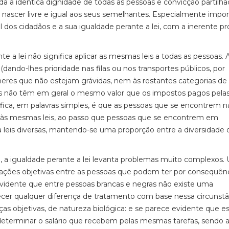
 a idêntica dignidade de todas as pessoas e convicção partilha
 nascer livre e igual aos seus semelhantes. Especialmente impo
al dos cidadãos e a sua igualdade perante a lei, com a inerente pr
e a lei não significa aplicar as mesmas leis a todas as pessoas. A
ando-lhes prioridade nas filas ou nos transportes públicos, por
eres que não estejam grávidas, nem às restantes categorias de
s não têm em geral o mesmo valor que os impostos pagos pela
nifica, em palavras simples, é que as pessoas que se encontrem n
às mesmas leis, ao passo que pessoas que se encontrem em
 leis diversas, mantendo-se uma proporção entre a diversidade 
, a igualdade perante a lei levanta problemas muito complexos.
iações objetivas entre as pessoas que podem ter por consequên
evidente que entre pessoas brancas e negras não existe uma
elecer qualquer diferença de tratamento com base nessa circunstâ
s objetivas, de natureza biológica: e se parece evidente que e
 determinar o salário que recebem pelas mesmas tarefas, sendo 