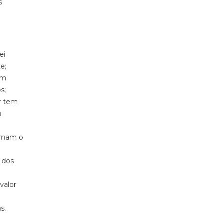
s
ei
e;
em
s;
r tem
m
ernam o
 dos
valor
s.