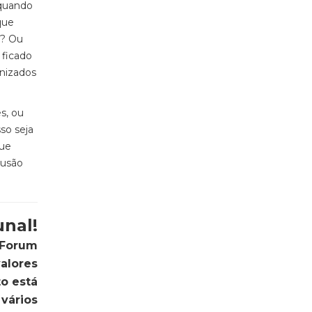
 quando
que
)? Ou
 ficado
anizados
s, ou
so seja
que
lusão
unal!
a Forum
alores
to está
vários