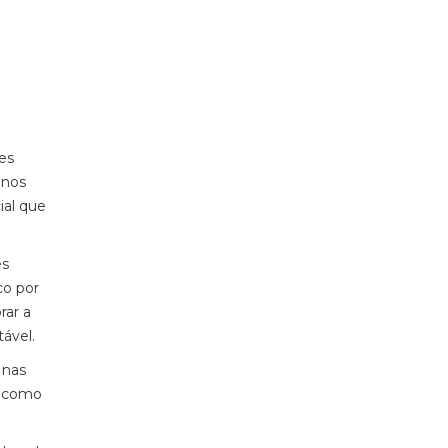
es
enos
ial que
es
co por
rar a
ável.
 nas
e como