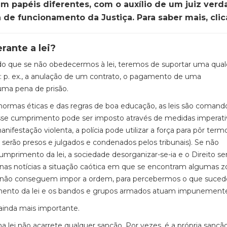
 papéis diferentes, com o auxílio de um juiz verda
de funcionamento da Justiça. Para saber mais, cli
rante a lei?
do que se não obedecermos à lei, teremos de suportar uma qua
 p. ex., a anulação de um contrato, o pagamento de uma
uma pena de prisão.
 normas éticas e das regras de boa educação, as leis são comand
sse cumprimento pode ser imposto através de medidas imperati
manifestação violenta, a polícia pode utilizar a força para pôr term
serão presos e julgados e condenados pelos tribunais). Se não
mprimento da lei, a sociedade desorganizar-se-ia e o Direito ser
os nas notícias a situação caótica em que se encontram algumas 
á não conseguem impor a ordem, para percebermos o que suced
imento da lei e os bandos e grupos armados atuam impunement
ainda mais importante.
a lei não acarrete qualquer sanção. Por vezes, é a própria sançã