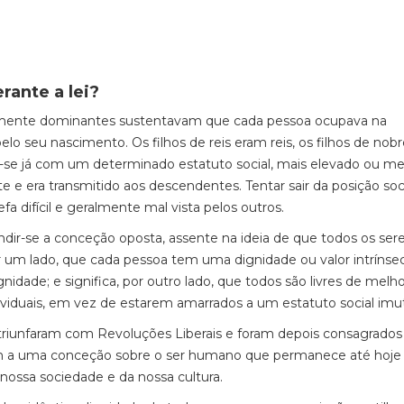
rante a lei?
almente dominantes sustentavam que cada pessoa ocupava na
o seu nascimento. Os filhos de reis eram reis, os filhos de nobr
a-se já com um determinado estatuto social, mais elevado ou m
e era transmitido aos descendentes. Tentar sair da posição soc
a difícil e geralmente mal vista pelos outros.
dir-se a conceção oposta, assente na ideia de que todos os ser
or um lado, que cada pessoa tem uma dignidade ou valor intrínse
nidade; e significa, por outro lado, que todos são livres de melho
ividuais, em vez de estarem amarrados a um estatuto social imut
 triunfaram com Revoluções Liberais e foram depois consagrados
ndem a uma conceção sobre o ser humano que permanece até hoj
 nossa sociedade e da nossa cultura.