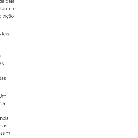
da pela
rtante é
oibição
 leis
s
as
das
 Um
cia
ncia.
ssas
assim