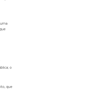
m uma
 que
.
lica; o
ito, que