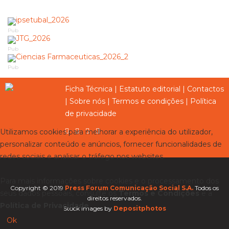
Pub
Pub
Pub
Ficha Técnica
|
Estatuto editorial
|
Contactos
|
Sobre nós
|
Termos e condições
|
Política
de privacidade
Utilizamos cookies para melhorar a experiência do utilizador,
personalizar conteúdo e anúncios, fornecer funcionalidades de
redes sociais e analisar o tráfego nos websites.
Para mais informações sobre cookies e o processamento dos
Copyright © 2019
Press Forum Comunicação Social S.A.
Todos os
seus dados pessoais, consulte os
Termos e Condições
e a
direitos reservados.
Política de Privacidade
.
Stock images by
Depositphotos
Ok