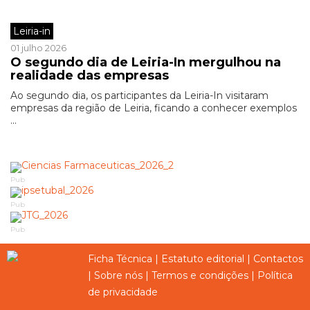
Leiria-in
01 julho 2026
O segundo dia de Leiria-In mergulhou na
realidade das empresas
Ao segundo dia, os participantes da Leiria-In visitaram
empresas da região de Leiria, ficando a conhecer exemplos
...
Pub
Pub
Pub
Ficha Técnica
|
Estatuto editorial
|
Contactos
|
Sobre nós
|
Termos e condições
|
Política
de privacidade