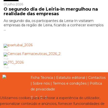
01 julho 2026
O segundo dia de Leiria-In mergulhou na
realidade das empresas
Ao segundo dia, os participantes da Leiria-In visitaram
empresas da região de Leiria, ficando a conhecer exemplos
...
Pub
Pub
Pub
Ficha Técnica
|
Estatuto editorial
|
Contactos
|
Sobre nós
|
Termos e condições
|
Política
de privacidade
Utilizamos cookies para melhorar a experiência do utilizador,
personalizar conteúdo e anúncios, fornecer funcionalidades de