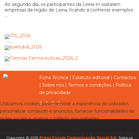
Ao segundo dia, os participantes da Leiria-In visitaram
empresas da região de Leiria, ficando a conhecer exemplos
...
Pub
Pub
Pub
Ficha Técnica
|
Estatuto editorial
|
Contactos
|
Sobre nós
|
Termos e condições
|
Política
de privacidade
Utilizamos cookies para melhorar a experiência do utilizador,
personalizar conteúdo e anúncios, fornecer funcionalidades de
redes sociais e analisar o tráfego nos websites.
Para mais informações sobre cookies e o processamento dos
Copyright © 2019
Press Forum Comunicação Social S.A.
Todos os