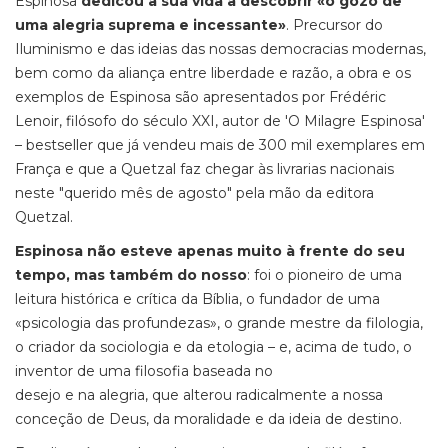
Espinosa
dedicou a sua vida a descobrir «o gozo
de
uma alegria suprema e incessante»
. Precursor do
Iluminismo e das ideias das nossas democracias modernas,
bem como da aliança entre liberdade e razão, a obra e os
exemplos de Espinosa são apresentados por Frédéric
Lenoir, filósofo do século XXI, autor de 'O Milagre Espinosa'
– bestseller que já vendeu mais de 300 mil exemplares em
França e que a Quetzal faz chegar às livrarias nacionais
neste "querido mês de agosto" pela mão da editora
Quetzal.
Espinosa não esteve apenas muito à frente do seu
tempo, mas também do nosso
: foi o pioneiro de uma
leitura histórica e crítica da Bíblia, o fundador de uma
«psicologia das profundezas», o grande mestre da filologia,
o criador da sociologia e da etologia – e, acima de tudo, o
inventor de uma filosofia baseada no
desejo e na alegria, que alterou radicalmente a nossa
conceção de Deus, da moralidade e da ideia de destino.