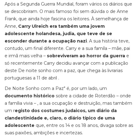
Após a Segunda Guerra Mundial, foram vários os diários que
se descobriram. O mais famoso foi sem dúvida o de Anne
Frank, que ainda hoje fascina os leitores. À semelhança de
Anne,
Carry Ulreich era também uma jovem
adolescente holandesa, judia, que teve de se
esconder durante a ocupação nazi
. A sua história teve,
contudo, um final diferente. Carry e a sua famíla – mãe, pai
e irmã mais velha –
sobreviveram ao horror da guerra
e
só recentemente Carry decidiu avançar com a publicação
deste De noite sonho com a paz, que chega às livrarias
portuguesas a 11 de abril .
De Noite Sonho com a Paz" é, por um lado, um
documento histórico
sobre a cidade de Roterdão – onde
a família vivia – , a sua ocupação e destruição, mas também
um r
egisto dos costumes judaicos, um diário da
clandestinidade e, claro, o diário típico de uma
adolescente
que, entre os 14 e os 18 anos, divaga sobre as
suas paixões, ambições e incertezas.