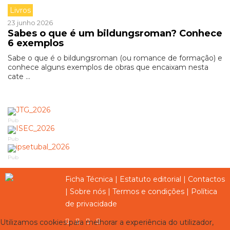
Livros
23 junho 2026
Sabes o que é um bildungsroman? Conhece
6 exemplos
Sabe o que é o bildungsroman (ou romance de formação) e
conhece alguns exemplos de obras que encaixam nesta
cate ...
Pub
Pub
Pub
Ficha Técnica
|
Estatuto editorial
|
Contactos
|
Sobre nós
|
Termos e condições
|
Política
de privacidade
Utilizamos cookies para melhorar a experiência do utilizador,