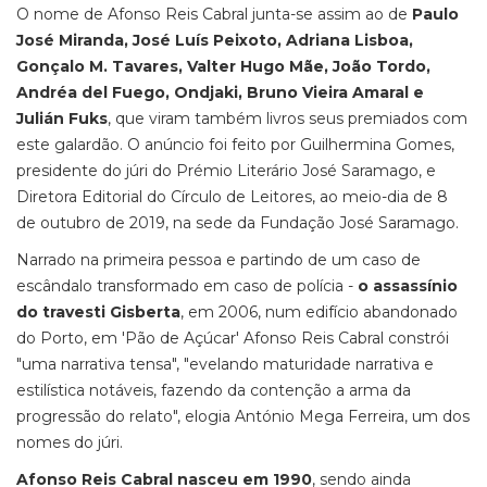
O nome de Afonso Reis Cabral junta-se assim ao de
Paulo
José Miranda, José Luís Peixoto, Adriana Lisboa,
Gonçalo M. Tavares, Valter Hugo Mãe, João Tordo,
Andréa del Fuego, Ondjaki, Bruno Vieira Amaral e
Julián Fuks
, que viram também livros seus premiados com
este galardão. O anúncio foi feito por Guilhermina Gomes,
presidente do júri do Prémio Literário José Saramago, e
Diretora Editorial do Círculo de Leitores, ao meio-dia de 8
de outubro de 2019, na sede da Fundação José Saramago.
Narrado na primeira pessoa e partindo de um caso de
escândalo transformado em caso de polícia -
o assassínio
do travesti Gisberta
, em 2006, num edifício abandonado
do Porto, em 'Pão de Açúcar' Afonso Reis Cabral constrói
"uma narrativa tensa", "evelando maturidade narrativa e
estilística notáveis, fazendo da contenção a arma da
progressão do relato", elogia António Mega Ferreira, um dos
nomes do júri.
Afonso Reis Cabral nasceu em 1990
, sendo ainda