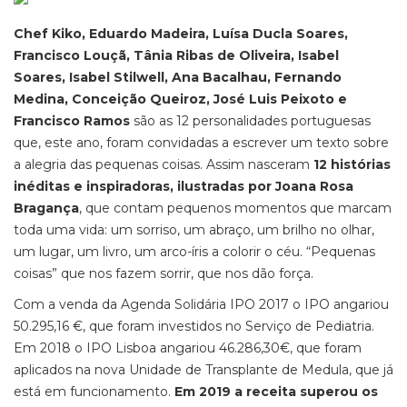
Chef Kiko, Eduardo Madeira, Luísa Ducla Soares,
Francisco Louçã, Tânia Ribas de Oliveira, Isabel
Soares, Isabel Stilwell, Ana Bacalhau, Fernando
Medina, Conceição Queiroz, José Luis Peixoto e
Francisco Ramos
são as 12 personalidades portuguesas
que, este ano, foram convidadas a escrever um texto sobre
a alegria das pequenas coisas. Assim nasceram
12 histórias
inéditas e inspiradoras, ilustradas por Joana Rosa
Bragança
, que contam pequenos momentos que marcam
toda uma vida: um sorriso, um abraço, um brilho no olhar,
um lugar, um livro, um arco-íris a colorir o céu. “Pequenas
coisas” que nos fazem sorrir, que nos dão força.
Com a venda da Agenda Solidária IPO 2017 o IPO angariou
50.295,16 €, que foram investidos no Serviço de Pediatria.
Em 2018 o IPO Lisboa angariou 46.286,30€, que foram
aplicados na nova Unidade de Transplante de Medula, que já
está em funcionamento.
Em 2019 a receita superou os