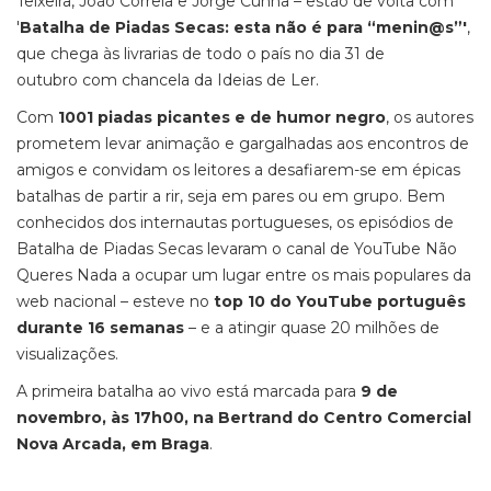
Teixeira, João Correia e Jorge Cunha – estão de volta com
'
Batalha de Piadas Secas: esta não é para “menin@s”'
,
que chega às livrarias de todo o país no dia 31 de
outubro com chancela da Ideias de Ler.
Com
1001 piadas picantes e de humor negro
, os autores
prometem levar animação e gargalhadas aos encontros de
amigos e convidam os leitores a desafiarem-se em épicas
batalhas de partir a rir, seja em pares ou em grupo. Bem
conhecidos dos internautas portugueses, os episódios de
Batalha de Piadas Secas levaram o canal de YouTube Não
Queres Nada a ocupar um lugar entre os mais populares da
web nacional – esteve no
top 10 do YouTube português
durante 16 semanas
– e a atingir quase 20 milhões de
visualizações.
A primeira batalha ao vivo está marcada para
9 de
novembro, às 17h00, na Bertrand do Centro Comercial
Nova Arcada, em Braga
.