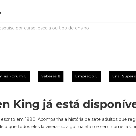
mias Forum
Saberes
Emprego
Ens. Superi
n King já está disponív
e escrito em 1980. Acompanha a história de sete adultos que re
elo que todos eles lá viveram… algo maléfico e sem nome: a Coi