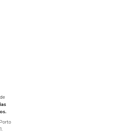
ade
ias
os.
(Porto
1.