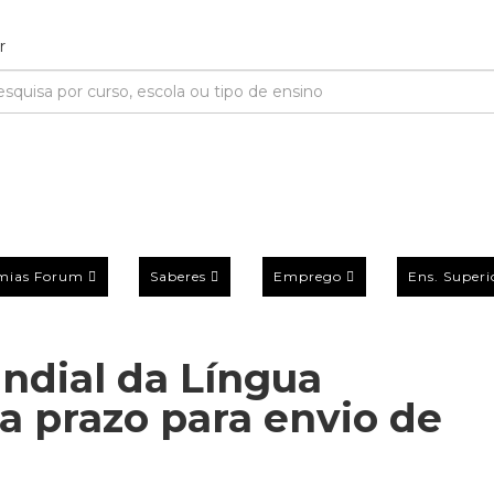
mias Forum
Saberes
Emprego
Ens. Superi
ndial da Língua
a prazo para envio de