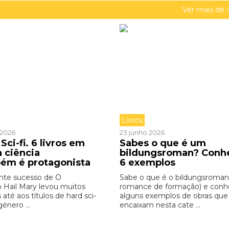
Ver mais de 
Livros
o 2026
23 junho 2026
Sci-fi. 6 livros em
Sabes o que é um
a ciência
bildungsroman? Conh
ém é protagonista
6 exemplos
nte sucesso de O
Sabe o que é o bildungsroman
o Hail Mary levou muitos
romance de formação) e con
s até aos títulos de hard sci-
alguns exemplos de obras que
género ...
encaixam nesta cate ...