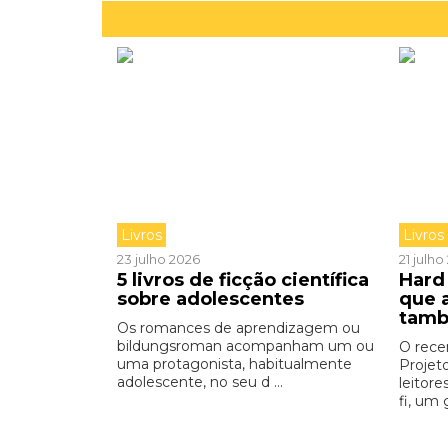
Livros
Livros
23 julho 2026
21 julh
5 livros de ficção científica
Hard 
sobre adolescentes
que 
tamb
Os romances de aprendizagem ou
bildungsroman acompanham um ou
O rece
uma protagonista, habitualmente
Projet
adolescente, no seu d ...
leitore
fi, um 