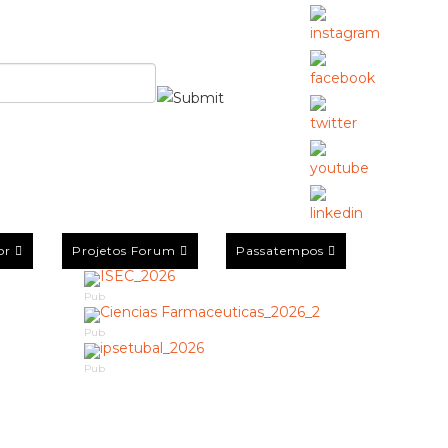
or
Projetos Forum
Passatempos
Pub
Pub
Pub