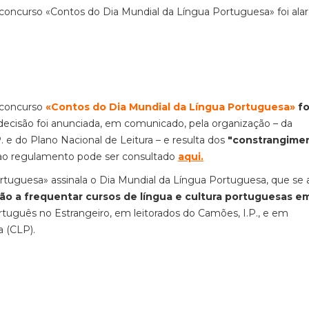
o concurso «Contos do Dia Mundial da Língua Portuguesa» foi ala
o concurso
«Contos do Dia Mundial da Língua Portuguesa»
fo
 decisão foi anunciada, em comunicado, pela organização – da
. e do Plano Nacional de Leitura – e resulta dos
"constrangime
 ao regulamento pode ser consultado
aqui
.
tuguesa» assinala o Dia Mundial da Língua Portuguesa, que se a
tão a frequentar cursos de língua e cultura portuguesas e
uguês no Estrangeiro, em leitorados do Camões, I.P., e em
 (CLP).