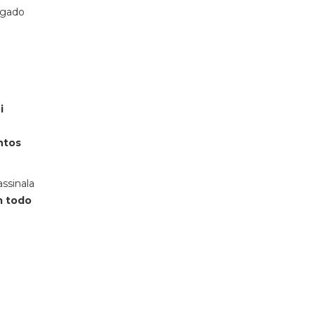
rgado
i
ntos
ssinala
m todo