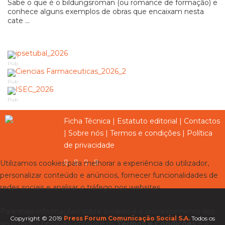
Sabe o que é o bildungsroman (ou romance de formação) e
conhece alguns exemplos de obras que encaixam nesta
cate ...
Pub
Pub
Pub
Ficha Técnica
|
Estatuto editorial
|
Contactos
|
Sobre nós
|
Termos e condições
|
Política
de privacidade
Utilizamos cookies para melhorar a experiência do utilizador,
personalizar conteúdo e anúncios, fornecer funcionalidades de
redes sociais e analisar o tráfego nos websites.
Para mais informações sobre cookies e o processamento dos
Copyright © 2019
Press Forum Comunicação Social S.A.
Todos os
seus dados pessoais, consulte os
Termos e Condições
e a