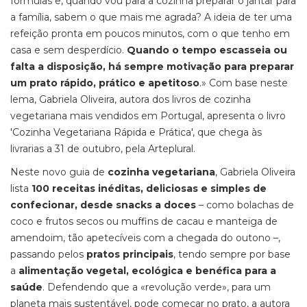
fórmulas e, quando vou para a cozinha preparar o jantar para
a família, sabem o que mais me agrada? A ideia de ter uma
refeição pronta em poucos minutos, com o que tenho em
casa e sem desperdício.
Quando o tempo escasseia ou
falta a disposição, há sempre motivação para preparar
um prato rápido, prático e apetitoso
.» Com base neste
lema, Gabriela Oliveira, autora dos livros de cozinha
vegetariana mais vendidos em Portugal, apresenta o livro
'Cozinha Vegetariana Rápida e Prática', que chega às
livrarias a 31 de outubro, pela Arteplural.
Neste novo guia de
cozinha vegetariana
, Gabriela Oliveira
lista
100 receitas inéditas, deliciosas e simples de
confecionar, desde snacks a doces
– como bolachas de
coco e frutos secos ou muffins de cacau e manteiga de
amendoim, tão apetecíveis com a chegada do outono –,
passando pelos
pratos principais
, tendo sempre por base
a
alimentação vegetal, ecológica e benéfica para a
saúde
. Defendendo que a «revolução verde», para um
planeta mais sustentável, pode começar no prato, a autora