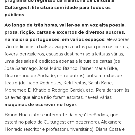
programa do regresso da Maratona de Leitura à
Culturgest: literatura sem idade para todos os
públicos
.
Ao longo de três horas, vai ler-se em voz alta poesia,
prosa, ficção, cartas e excertos de diversos autores,
na maioria portugueses, em vários espaços
: elevadores
são dedicados a haikus, viagens curtas para poemas curtos,
foyers, bengaleiros, escadas destinam-se a leituras várias,
uma das salas é dedicada apenas a leitura de cartas (de
José Saramago, José Mário Branco, Rainer Maria Rilke,
Drummond de Andrade, entre outros), outra a textos de
teatro (de Tiago Rodrigues, Keli Freitas, Sarah Kane,
Mohamed El Khatib e Rodrigo Garcia), etc.. Para dar som às
palavras que ainda não foram escritas, haverá várias
máquinas de escrever no foyer
.
Bruno Huca (ator e intérprete da peça' Incêndios', que
estará no palco da Culturgest em dezembro), Alexandre
Honrado (escritor e professor universitário), Diana Costa e