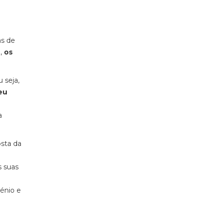
as de
m,
os
 seja,
eu
a
sta da
s suas
énio e