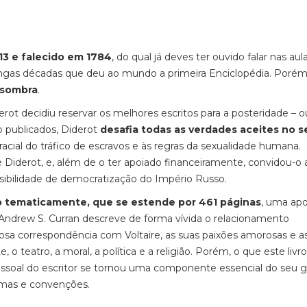
13 e falecido em 1784
, do qual já deves ter ouvido falar nas aul
ongas décadas que deu ao mundo a primeira Enciclopédia. Poré
 sombra
.
ot decidiu reservar os melhores escritos para a posteridade – ou
ão publicados, Diderot
desafia todas as verdades aceites no s
racial do tráfico de escravos e às regras da sexualidade humana.
 de Diderot, e, além de o ter apoiado financeiramente, convidou-o 
sibilidade de democratização do Império Russo.
do tematicamente, que se estende por 461 páginas
, uma apo
 Andrew S. Curran descreve de forma vívida o relacionamento
sa correspondência com Voltaire, as suas paixões amorosas e a
o teatro, a moral, a política e a religião. Porém, o que este livro
ssoal do escritor se tornou uma componente essencial do seu g
gmas e convenções.