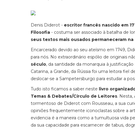
Denis Diderot -
escritor francês nascido em 17
Filosofia
- costuma ser associado à batalha de l
seus textos mais ousados permaneceram na
Encarcerado devido ao seu ateísmo em 1749, Dider
para nós. No extraordinário espólio de originais n
século
, da santidade da monarquia à justificação 
Catarina, a Grande, da Rússia foi uma leitora fiel
deslocar-se a Sampetersburgo para estudar a pos
Tudo isto ficamos a saber neste
livro organiza
Temas & Debates/Círculo de Leitores
. Nesta,
tormentoso de Diderot com Rousseau, a sua curio
opiniões frequentemente iconoclastas sobre a arte, 
evidencia é a maneira como a tumultuosa vida pe
da sua capacidade para escarnecer de tabus, do