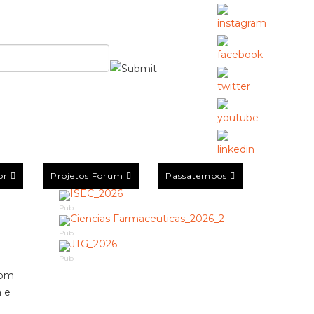
or
Projetos Forum
Passatempos
Pub
Pub
Pub
com
a e