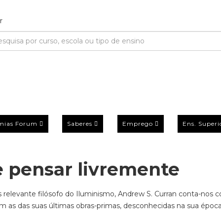
mias Forum
Saberes
Emprego
Ens. Superi
e pensar livremente
relevante filósofo do Iluminismo, Andrew S. Curran conta-nos 
ém as das suas últimas obras-primas, desconhecidas na sua époc