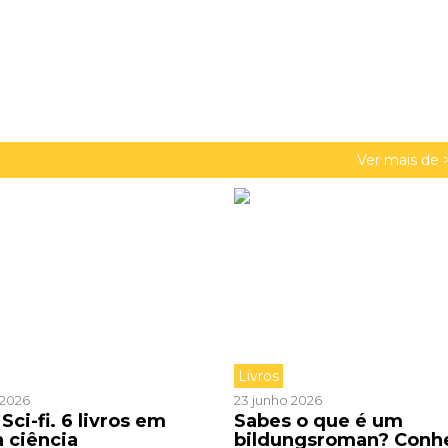
Ver mais de 
Livros
o 2026
23 junho 2026
Sci-fi. 6 livros em
Sabes o que é um
a ciência
bildungsroman? Conh