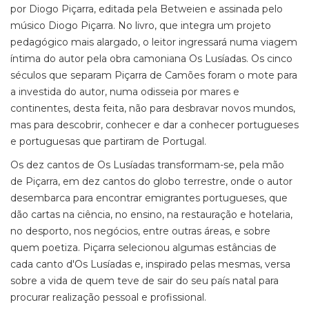
por Diogo Piçarra, editada pela Betweien e assinada pelo
músico Diogo Piçarra. No livro, que integra um projeto
pedagógico mais alargado, o leitor ingressará numa viagem
íntima do autor pela obra camoniana Os Lusíadas. Os cinco
séculos que separam Piçarra de Camões foram o mote para
a investida do autor, numa odisseia por mares e
continentes, desta feita, não para desbravar novos mundos,
mas para descobrir, conhecer e dar a conhecer portugueses
e portuguesas que partiram de Portugal.
Os dez cantos de Os Lusíadas transformam-se, pela mão
de Piçarra, em dez cantos do globo terrestre, onde o autor
desembarca para encontrar emigrantes portugueses, que
dão cartas na ciência, no ensino, na restauração e hotelaria,
no desporto, nos negócios, entre outras áreas, e sobre
quem poetiza. Piçarra selecionou algumas estâncias de
cada canto d'Os Lusíadas e, inspirado pelas mesmas, versa
sobre a vida de quem teve de sair do seu país natal para
procurar realização pessoal e profissional.