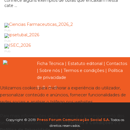
conhece alguns exemplos de obras que encaixam nesta
cate ...
Pub
Pub
Pub
Ficha Técnica
|
Estatuto editorial
|
Contactos
|
Sobre nós
|
Termos e condições
|
Política
de privacidade
Utilizamos cookies para melhorar a experiência do utilizador,
personalizar conteúdo e anúncios, fornecer funcionalidades de
redes sociais e analisar o tráfego nos websites.
Para mais informações sobre cookies e o processamento dos
Copyright © 2019
Press Forum Comunicação Social S.A.
Todos os
seus dados pessoais, consulte os
Termos e Condições
e a
direitos reservados.
Política de Privacidade
.