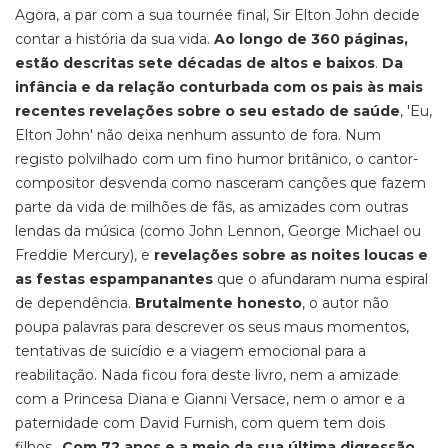
Agora, a par com a sua tournée final, Sir Elton John decide
contar a história da sua vida.
Ao longo de 360 páginas,
estão descritas sete décadas de altos e baixos
.
Da
infância e da relação conturbada com os pais às mais
recentes revelações sobre o seu estado de saúde
, 'Eu,
Elton John' não deixa nenhum assunto de fora. Num
registo polvilhado com um fino humor britânico, o cantor-
compositor desvenda como nasceram canções que fazem
parte da vida de milhões de fãs, as amizades com outras
lendas da música (como John Lennon, George Michael ou
Freddie Mercury), e
revelações sobre as noites loucas e
as festas espampanantes
que o afundaram numa espiral
de dependência.
Brutalmente honesto
, o autor não
poupa palavras para descrever os seus maus momentos,
tentativas de suicídio e a viagem emocional para a
reabilitação. Nada ficou fora deste livro, nem a amizade
com a Princesa Diana e Gianni Versace, nem o amor e a
paternidade com David Furnish, com quem tem dois
filhos..
Com 72 anos e a meio da sua última digressão