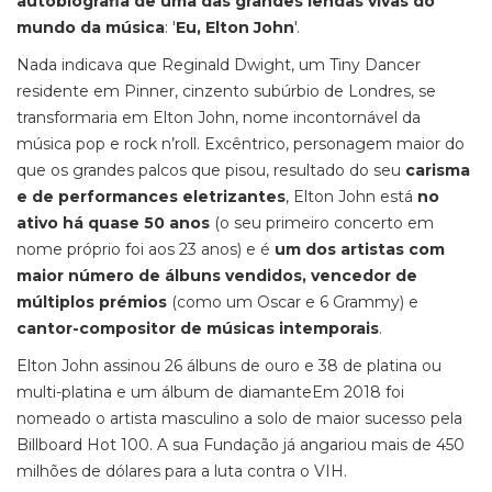
autobiografia de uma das grandes lendas vivas do
mundo da música
: '
Eu, Elton John
'.
Nada indicava que Reginald Dwight, um Tiny Dancer
residente em Pinner, cinzento subúrbio de Londres, se
transformaria em Elton John, nome incontornável da
música pop e rock n’roll. Excêntrico, personagem maior do
que os grandes palcos que pisou, resultado do seu
carisma
e de performances eletrizantes
, Elton John está
no
ativo há quase 50 anos
(o seu primeiro concerto em
nome próprio foi aos 23 anos) e é
um dos artistas com
maior número de álbuns vendidos, vencedor de
múltiplos prémios
(como um Oscar e 6 Grammy) e
cantor-compositor de músicas intemporais
.
Elton John assinou 26 álbuns de ouro e 38 de platina ou
multi-platina e um álbum de diamanteEm 2018 foi
nomeado o artista masculino a solo de maior sucesso pela
Billboard Hot 100. A sua Fundação já angariou mais de 450
milhões de dólares para a luta contra o VIH.