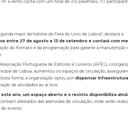
19. Evento conta com um total de 310 pavilhões, 117 participant
unda maior da história da Feira do Livro de Lisboa", destaca a
-se entre 27 de agosto e 13 de setembro e contará com m
ação do formato e da programação para garantir a manutenção 
e.
Associação Portuguesa de Editores e Livreiros (APEL), coorgani
icipal de Lisboa, aumentou os espaços de circulação, asseguran
esta forma, a organização optou por
dispensar infraestrutur
zação de atividades ao ar livre.
é, este ano, um espaço aberto e o recinto disponibiliza aind
ncontram afastados das alamedas de circulação, onde serão reali
 do evento.