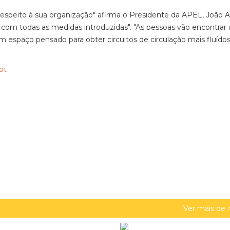
respeito à sua organização" afirma o Presidente da APEL, João A
os com todas as medidas introduzidas". "As pessoas vão encontra
m espaço pensado para obter circuitos de circulação mais fluídos
.pt
Ver mais de 