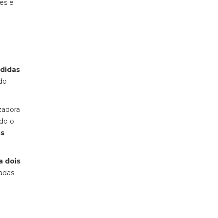
es e
edidas
do
zadora
do o
as
a dois
zadas