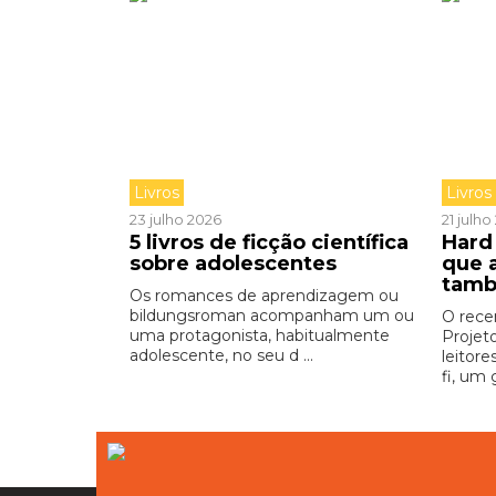
Livros
Livros
23 julho 2026
21 julh
5 livros de ficção científica
Hard 
sobre adolescentes
que 
tamb
Os romances de aprendizagem ou
bildungsroman acompanham um ou
O rece
uma protagonista, habitualmente
Projet
adolescente, no seu d ...
leitore
fi, um 