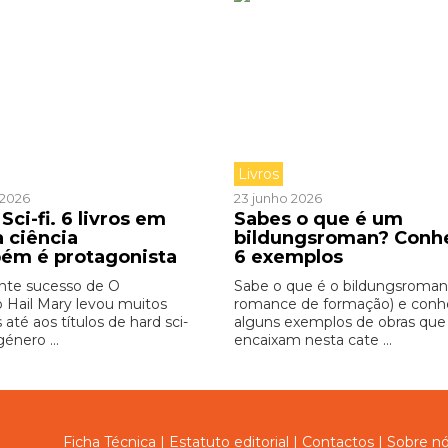
Livros
o 2026
23 junho 2026
Sci-fi. 6 livros em
Sabes o que é um
a ciência
bildungsroman? Conh
ém é protagonista
6 exemplos
nte sucesso de O
Sabe o que é o bildungsroman
o Hail Mary levou muitos
romance de formação) e con
s até aos títulos de hard sci-
alguns exemplos de obras que
género ...
encaixam nesta cate ...
Ficha Técnica
|
Estatuto editorial
|
Contactos
|
Sobre n