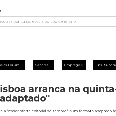
mias Forum
Saberes
Emprego
Ens. Superi
Lisboa arranca na quinta
 adaptado"
te a "maior oferta editorial de sempre", num formato adaptado à