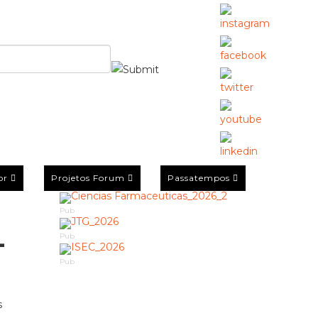
or
Projetos Forum
Passatempos
Pub
-
Pub
Pub
s