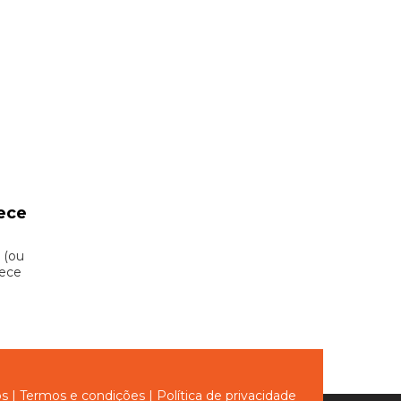
ece
 (ou
hece
ós
|
Termos e condições
|
Política de privacidade