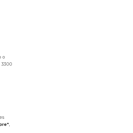
o o
e 3300
es
pre"
,