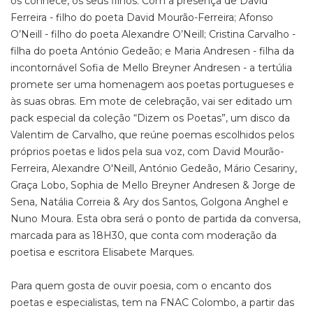
os conhece, os seus filhos. Com a presença de David
Ferreira - filho do poeta David Mourão-Ferreira; Afonso
O’Neill - filho do poeta Alexandre O’Neill; Cristina Carvalho -
filha do poeta António Gedeão; e Maria Andresen - filha da
incontornável Sofia de Mello Breyner Andresen - a tertúlia
promete ser uma homenagem aos poetas portugueses e
às suas obras. Em mote de celebração, vai ser editado um
pack especial da coleção “Dizem os Poetas”, um disco da
Valentim de Carvalho, que reúne poemas escolhidos pelos
próprios poetas e lidos pela sua voz, com David Mourão-
Ferreira, Alexandre O'Neill, António Gedeão, Mário Cesariny,
Graça Lobo, Sophia de Mello Breyner Andresen & Jorge de
Sena, Natália Correia & Ary dos Santos, Golgona Anghel e
Nuno Moura. Esta obra será o ponto de partida da conversa,
marcada para as 18H30, que conta com moderação da
poetisa e escritora Elisabete Marques.
Para quem gosta de ouvir poesia, com o encanto dos
poetas e especialistas, tem na FNAC Colombo, a partir das