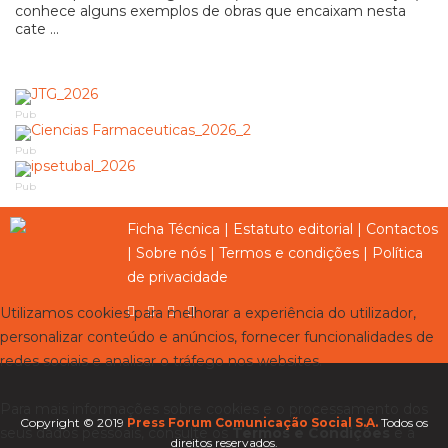
conhece alguns exemplos de obras que encaixam nesta
cate ...
Pub
Pub
Pub
Ficha Técnica
|
Estatuto editorial
|
Contactos
|
Sobre nós
|
Termos e condições
|
Política
de privacidade
Utilizamos cookies para melhorar a experiência do utilizador,
personalizar conteúdo e anúncios, fornecer funcionalidades de
redes sociais e analisar o tráfego nos websites.
Para mais informações sobre cookies e o processamento dos
Copyright © 2019
Press Forum Comunicação Social S.A.
Todos os
seus dados pessoais, consulte os
Termos e Condições
e a
direitos reservados.