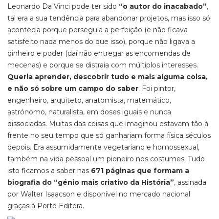
Leonardo Da Vinci pode ter sido
“o autor do inacabado”
,
tal era a sua tendência para abandonar projetos, mas isso só
acontecia porque perseguia a perfeição (e não ficava
satisfeito nada menos do que isso), porque não ligava a
dinheiro e poder (daí não entregar as encomendas de
mecenas) e porque se distraia com múltiplos interesses.
Queria aprender, descobrir tudo e mais alguma coisa,
e não só sobre um campo do saber
. Foi pintor,
engenheiro, arquiteto, anatomista, matemático,
astrónomo, naturalista, em doses iguais e nunca
dissociadas. Muitas das coisas que imaginou estavam tão à
frente no seu tempo que só ganhariam forma física séculos
depois. Era assumidamente vegetariano e homossexual,
também na vida pessoal um pioneiro nos costumes. Tudo
isto ficamos a saber nas
671 páginas que formam a
biografia do “génio mais criativo da História”
, assinada
por Walter Isaacson e disponível no mercado nacional
graças à Porto Editora.