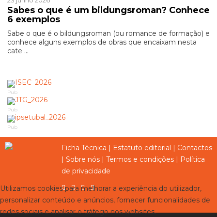
23 junho 2026
Sabes o que é um bildungsroman? Conhece
6 exemplos
Sabe o que é o bildungsroman (ou romance de formação) e
conhece alguns exemplos de obras que encaixam nesta
cate ...
Pub
Pub
Pub
Ficha Técnica
|
Estatuto editorial
|
Contactos
|
Sobre nós
|
Termos e condições
|
Política
de privacidade
Utilizamos cookies para melhorar a experiência do utilizador,
personalizar conteúdo e anúncios, fornecer funcionalidades de
redes sociais e analisar o tráfego nos websites.