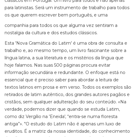
clássicos em Portugal. Um livro para todos e não apenas
para latinistas. Será um instrumento de trabalho para todos
os que querem escrever bem português, e uma
companhia para todos os que alguma vez sentiram a
nostalgia da cultura e dos estudos clássicos.
Esta 'Nova Gramática do Latim' é uma obra de consulta e
trabalho e, ao mesmo tempo, um livro fascinante sobre a
língua latina, a sua literatura e os mistérios da língua que
hoje falamos. Nas suas 500 páginas procura evitar
informação secundária e redundante. O enfoque está no
essencial que é preciso saber para abordar a leitura de
textos latinos em prosa e em verso. Todos os exemplos são
retirados de latim autêntico, dos grandes autores pagãos e
cristãos, sem qualquer adulteração do seu conteúdo. «Na
verdade, podemos dizer que quando se estuda Latim,
como diz Vergílio na 'Eneida', “entra-se numa floresta
antiga”». "O estudo do Latim não é apenas um luxo de
eruditos. É a matriz da nossa identidade, do conhecimento