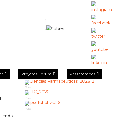
or
Projetos Forum
Passatempos
Pub
'
Pub
Pub
, tendo