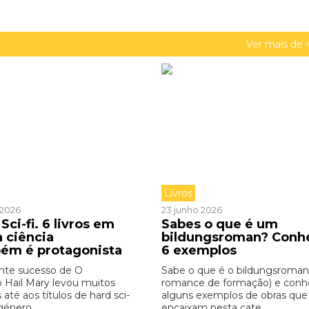
Ver mais de 
Livros
o 2026
23 junho 2026
Sci-fi. 6 livros em
Sabes o que é um
a ciência
bildungsroman? Conh
ém é protagonista
6 exemplos
nte sucesso de O
Sabe o que é o bildungsroman
o Hail Mary levou muitos
romance de formação) e con
s até aos títulos de hard sci-
alguns exemplos de obras que
género ...
encaixam nesta cate ...