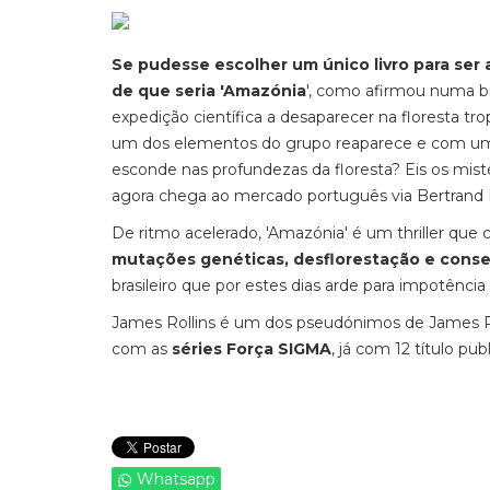
Se pudesse escolher um único livro para ser 
de que seria 'Amazónia
', como afirmou numa b
expedição científica a desaparecer na floresta t
um dos elementos do grupo reaparece e com uma
esconde nas profundezas da floresta? Eis os mist
agora chega ao mercado português via Bertrand E
De ritmo acelerado, 'Amazónia' é um thriller que 
mutações genéticas, desflorestação e conse
brasileiro que por estes dias arde para impotênc
James Rollins é um dos pseudónimos de James Pa
com as
séries Força SIGMA
, já com 12 título pu
Whatsapp