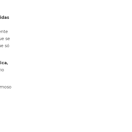
idas
ente
ue se
ue só
ica,
rio
famoso