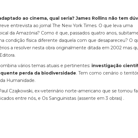
adaptado ao cinema, qual seria? James Rollins não tem dúv
reve entrevista ao jornal The New York Times. O que leva uma
ropical da Amazónia? Como é que, passados quatro anos, subitam
 condição física diferente daquela com que desapareceu? O q
érios a resolver nesta obra originalmente ditada em 2002 mas q
ditora.
combina vários temas atuais e pertinentes:
investigação científ
quente perda da biodiversidade
. Tem como cenário o territó
ia da Humanidade.
ul Czajkowski, ex-veterinário norte-americano que se tornou 
blicados entre nós, e Os Sanguinistas (assente em 3 obras) .