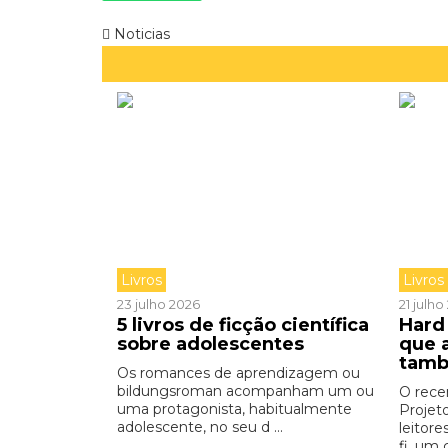
Noticias
Livros
Livros
23 julho 2026
21 julh
5 livros de ficção científica
Hard 
sobre adolescentes
que 
tamb
Os romances de aprendizagem ou
bildungsroman acompanham um ou
O rece
uma protagonista, habitualmente
Projet
adolescente, no seu d ...
leitore
fi, um 