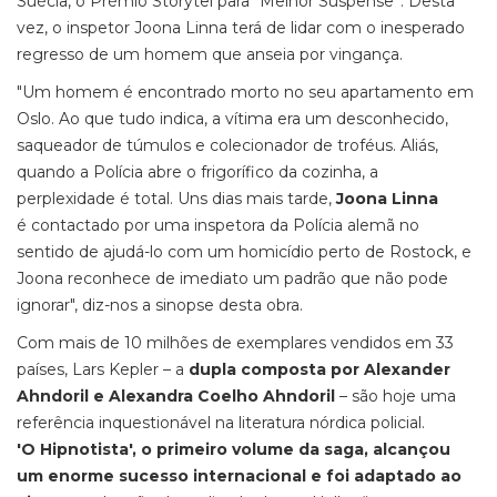
Suécia, o Prémio Storytel para “Melhor Suspense”. Desta
vez, o inspetor Joona Linna terá de lidar com o inesperado
regresso de um homem que anseia por vingança.
"Um homem é encontrado morto no seu apartamento em
Oslo. Ao que tudo indica, a vítima era um desconhecido,
saqueador de túmulos e colecionador de troféus. Aliás,
quando a Polícia abre o frigorífico da cozinha, a
perplexidade é total. Uns dias mais tarde,
Joona Linna
é contactado por uma inspetora da Polícia alemã no
sentido de ajudá-lo com um homicídio perto de Rostock, e
Joona reconhece de imediato um padrão que não pode
ignorar", diz-nos a sinopse desta obra.
Com mais de 10 milhões de exemplares vendidos em 33
países, Lars Kepler – a
dupla composta por Alexander
Ahndoril e Alexandra Coelho Ahndoril
– são hoje uma
referência inquestionável na literatura nórdica policial.
'O Hipnotista', o primeiro volume da saga, alcançou
um enorme sucesso internacional e foi adaptado ao