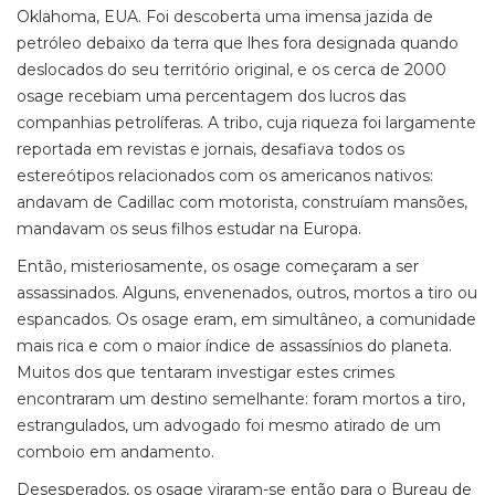
Oklahoma, EUA. Foi descoberta uma imensa jazida de
petróleo debaixo da terra que lhes fora designada quando
deslocados do seu território original, e os cerca de 2000
osage recebiam uma percentagem dos lucros das
companhias petrolíferas. A tribo, cuja riqueza foi largamente
reportada em revistas e jornais, desafiava todos os
estereótipos relacionados com os americanos nativos:
andavam de Cadillac com motorista, construíam mansões,
mandavam os seus filhos estudar na Europa.
Então, misteriosamente, os osage começaram a ser
assassinados. Alguns, envenenados, outros, mortos a tiro ou
espancados. Os osage eram, em simultâneo, a comunidade
mais rica e com o maior índice de assassínios do planeta.
Muitos dos que tentaram investigar estes crimes
encontraram um destino semelhante: foram mortos a tiro,
estrangulados, um advogado foi mesmo atirado de um
comboio em andamento.
Desesperados, os osage viraram-se então para o Bureau de