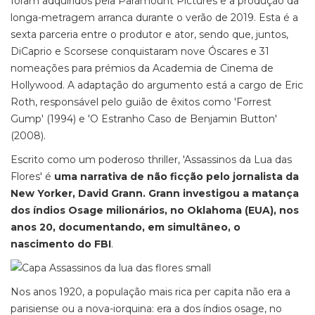
foram adquiridos pela Paramount Pictures e a produção da
longa-metragem arranca durante o verão de 2019. Esta é a
sexta parceria entre o produtor e ator, sendo que, juntos,
DiCaprio e Scorsese conquistaram nove Óscares e 31
nomeações para prémios da Academia de Cinema de
Hollywood. A adaptação do argumento está a cargo de Eric
Roth, responsável pelo guião de êxitos como 'Forrest
Gump' (1994) e 'O Estranho Caso de Benjamin Button'
(2008).
Escrito como um poderoso thriller, 'Assassinos da Lua das
Flores' é
uma narrativa de não ficção pelo jornalista da
New Yorker, David Grann. Grann investigou a matança
dos índios Osage milionários, no Oklahoma (EUA), nos
anos 20, documentando, em simultâneo, o
nascimento do FBI
.
Nos anos 1920, a população mais rica per capita não era a
parisiense ou a nova-iorquina: era a dos índios osage, no