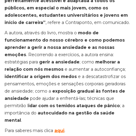
perfeitamente acessível e adaptada a todos os
públicos, em especial o mais jovem, como os
adolescentes, estudantes universitários e jovens em
início de carreira”
, refere a Contraponto, em comunicado.
A autora, através do livro, mostra o
modo de
funcionamento do nosso cérebro e como podemos
aprender a gerir a nossa ansiedade e as nossas
emoções
. Recorrendo a exercícios, a autora ensina:
estratégias para
gerir a ansiedade
; como
melhorar a
relação com nós mesmos
e aumentar a autoconfiança;
identificar a origem dos medos
e a descatastrofizar os
pensamentos, emoções e sensações corporais geradoras
de ansiedade; como a
exposição gradual às fontes de
ansiedade
pode ajudar a enfrentá-las; técnicas que
permitirão l
idar com os temidos ataques de pânico
; a
importância do
autocuidado na gestão da saúde
mental
.
Para saberes mais clica
aqui
.