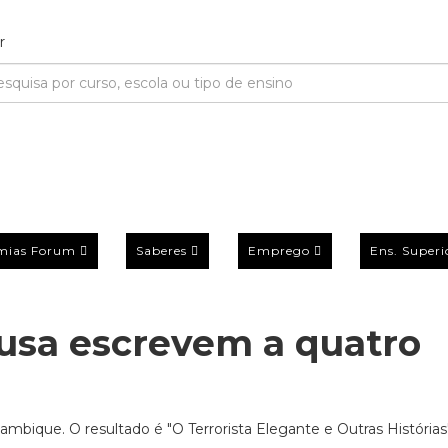
mias Forum
Saberes
Emprego
Ens. Superi
usa escrevem a quatro
bique. O resultado é "O Terrorista Elegante e Outras Histórias