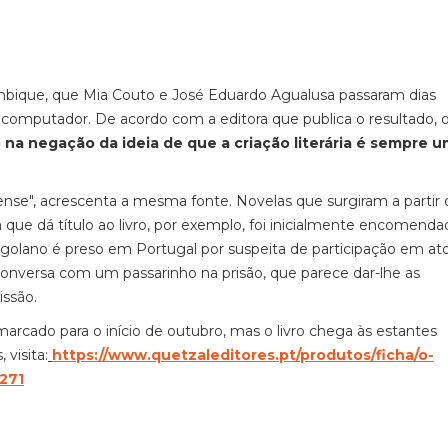
ique, que Mia Couto e José Eduardo Agualusa passaram dias
mputador. De acordo com a editora que publica o resultado, o
 na negação da ideia de que a criação literária é sempre u
ense", acrescenta a mesma fonte. Novelas que surgiram a partir 
a que dá título ao livro, por exemplo, foi inicialmente encomenda
ngolano é preso em Portugal por suspeita de participação em at
onversa com um passarinho na prisão, que parece dar-lhe as
issão.
rcado para o início de outubro, mas o livro chega às estantes
visita:
https://www.quetzaleditores.pt/produtos/ficha/o-
9271