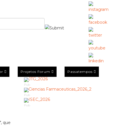
or
Projetos Forum
Passatempos
Pub
Pub
Pub
", que