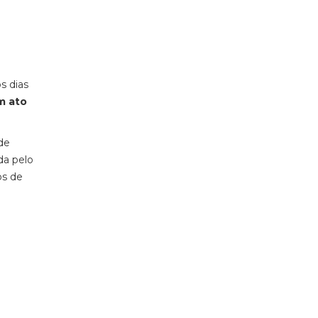
s dias
m ato
de
da pelo
os de