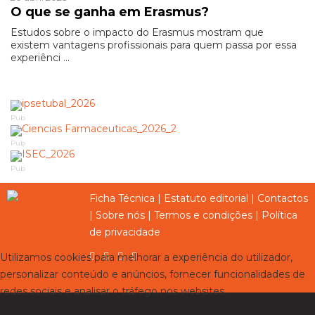
O que se ganha em Erasmus?
Estudos sobre o impacto do Erasmus mostram que
existem vantagens profissionais para quem passa por essa
experiênci ...
Pub
Pub
Pub
Ficha Técnica
|
Estatuto editorial
|
Contactos
|
Sobre nós
|
Termos e condições
|
Política
de privacidade
Utilizamos cookies para melhorar a experiência do utilizador,
personalizar conteúdo e anúncios, fornecer funcionalidades de
redes sociais e analisar o tráfego nos websites.