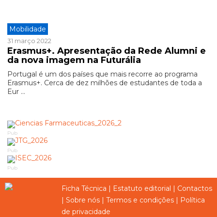
Mobilidade
31 março 2022
Erasmus+. Apresentação da Rede Alumni e
da nova imagem na Futurália
Portugal é um dos países que mais recorre ao programa
Erasmus+. Cerca de dez milhões de estudantes de toda a
Eur ...
Pub
Pub
Pub
Ficha Técnica
|
Estatuto editorial
|
Contactos
|
Sobre nós
|
Termos e condições
|
Política
de privacidade