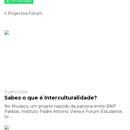
Whatsapp
Projectos-Forum
Ver mais de >
Mosaico
Mosaico
21 julho 2026
Sabes o que é Interculturalidade?
No Mosaico, um projeto nascido da parceria entre BNP
Paribas, Instituto Padre António Vieira e Forum Estudante,
to ...