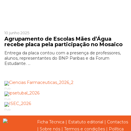
Mosaico
10 junho 2025
Agrupamento de Escolas Mães d’Água
recebe placa pela participação no Mosaico
Entrega da placa contou com a presença de professores,
alunos, representantes do BNP Paribas e da Forum
Estudante. ...
Pub
Pub
Pub
Ficha Técnica
|
Estatuto editorial
|
Contactos
|
Sobre nós
|
Termos e condições
|
Política