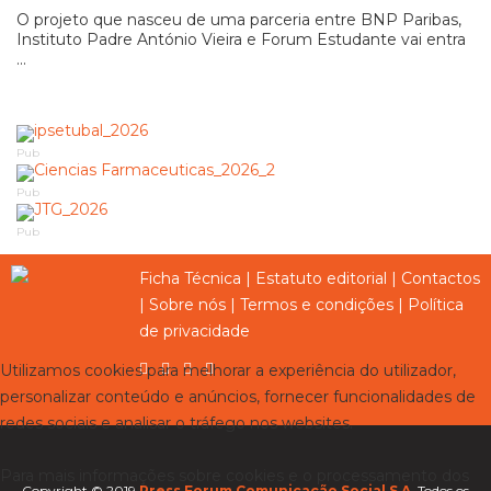
O projeto que nasceu de uma parceria entre BNP Paribas,
Instituto Padre António Vieira e Forum Estudante vai entra
...
Pub
Pub
Pub
Ficha Técnica
|
Estatuto editorial
|
Contactos
|
Sobre nós
|
Termos e condições
|
Política
de privacidade
Utilizamos cookies para melhorar a experiência do utilizador,
personalizar conteúdo e anúncios, fornecer funcionalidades de
redes sociais e analisar o tráfego nos websites.
Para mais informações sobre cookies e o processamento dos
Copyright © 2019
Press Forum Comunicação Social S.A.
Todos os