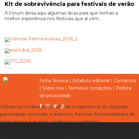
Kit de sobrevivência para festivais de verão
A Forum deixa aqui algumas dicas para que tenhas a
melhor experiência nos festivais que aí vêm.
Pub
Pub
Pub
Ficha Técnica
|
Estatuto editorial
|
Contactos
|
Sobre nós
|
Termos e condições
|
Política
de privacidade
Utilizamos cookies para melhorar a experiência do utilizador,
personalizar conteúdo e anúncios, fornecer funcionalidades de
redes sociais e analisar o tráfego nos websites.
Para mais informações sobre cookies e o processamento dos