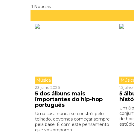
Noticias
Música
Músic
23 julho 2026
15 julh
5 dos álbuns mais
5 ál
importantes do hip-hop
hist
português
Um ál
conjun
Uma casa nunca se constrói pelo
de hor
telhado, devemos começar sempre
estúdio,
pela base. É com este pensamento
que vos propomo ...