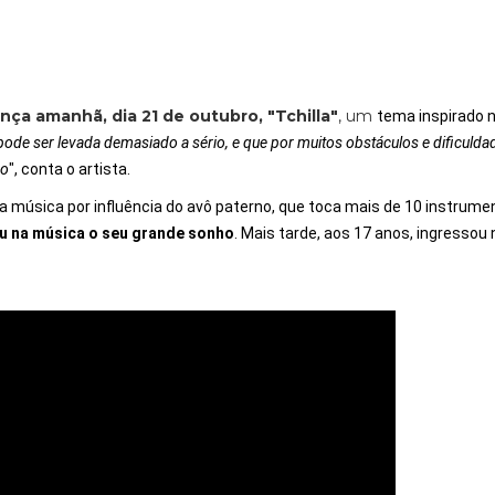
ança amanhã, dia 21 de outubro, "Tchilla"
, um
tema inspirado n
ode ser levada demasiado a sério, e que por muitos obstáculos e dificulda
do
", conta o artista.
música por influência do avô paterno, que toca mais de 10 instrume
iu na música o seu grande sonho
. Mais tarde, aos 17 anos, ingresso