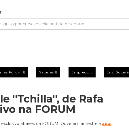
mias Forum
Saberes
Emprego
Ens. Superi
e "Tchilla", de Rafa
sivo na FORUM
" em exclusivo através da FORUM. Ouve em antestreia
aqui
.