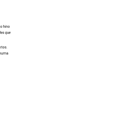
o hino
des que
ntos.
u numa