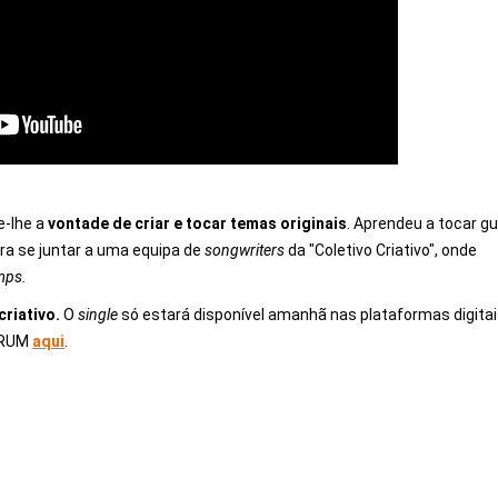
e-lhe a
vontade de criar e tocar temas originais
. Aprendeu a tocar gu
ra se juntar a uma equipa de
songwriters
da "Coletivo Criativo", onde
mps.
criativo.
O
single
só estará disponível amanhã nas plataformas digita
FORUM
aqui
.