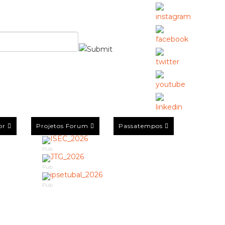
or
Projetos Forum
Passatempos
Pub
Pub
Pub