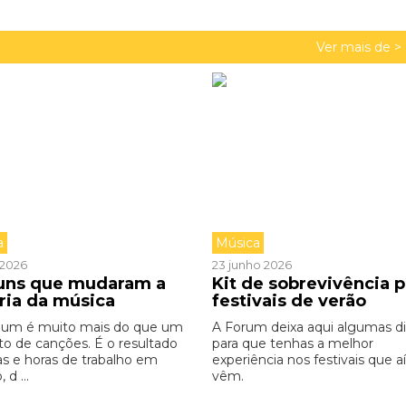
Ver mais de >
a
Música
o 2026
23 junho 2026
buns que mudaram a
Kit de sobrevivência p
ória da música
festivais de verão
bum é muito mais do que um
A Forum deixa aqui algumas d
to de canções. É o resultado
para que tenhas a melhor
as e horas de trabalho em
experiência nos festivais que aí
 d ...
vêm.