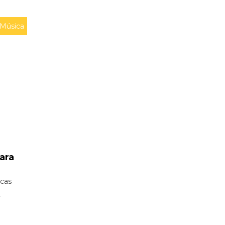
Música
ara
icas