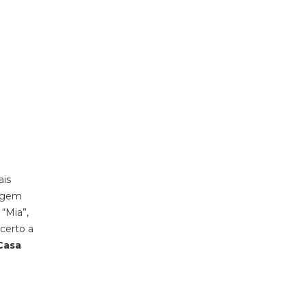
ais
dagem
 “Mia”,
certo a
 Casa