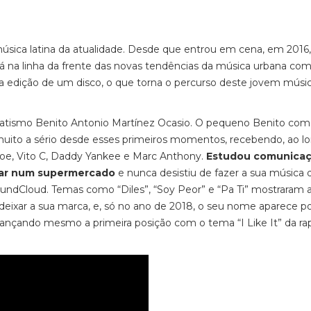
ica latina da atualidade. Desde que entrou em cena, em 2016,
á na linha da frente das novas tendências da música urbana com
 edição de um disco, o que torna o percurso deste jovem músi
atismo Benito Antonio Martínez Ocasio. O pequeno Benito co
muito a sério desde esses primeiros momentos, recebendo, ao l
oe, Vito C, Daddy Yankee e Marc Anthony.
Estudou comunica
har num supermercado
e nunca desistiu de fazer a sua música 
oundCloud. Temas como “Diles”, “Soy Peor” e “Pa Ti” mostraram 
eixar a sua marca, e, só no ano de 2018, o seu nome aparece p
cançando mesmo a primeira posição com o tema “I Like It” da ra