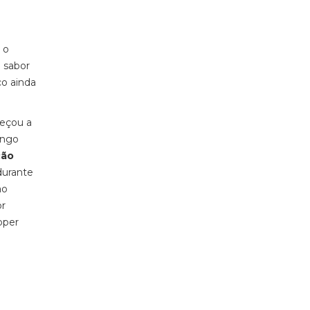
 o
 sabor
co ainda
meçou a
ongo
ção
durante
ao
or
pper