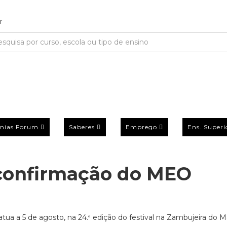
mias Forum
Saberes
Emprego
Ens. Superi
 confirmação do MEO
ua a 5 de agosto, na 24.ª edição do festival na Zambujeira do M