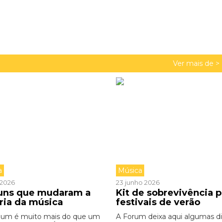
Ver mais de >
a
Música
o 2026
23 junho 2026
buns que mudaram a
Kit de sobrevivência p
ória da música
festivais de verão
bum é muito mais do que um
A Forum deixa aqui algumas d