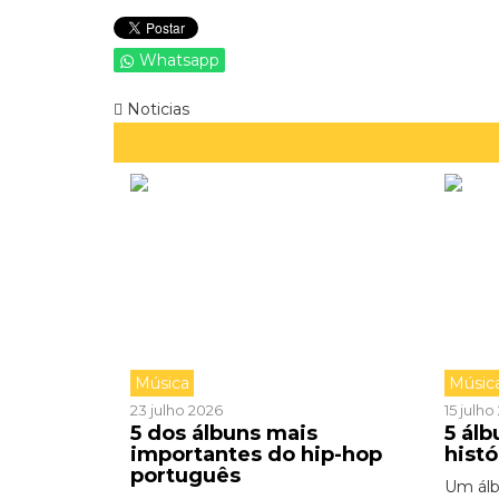
Whatsapp
Noticias
Música
Músic
23 julho 2026
15 julh
5 dos álbuns mais
5 ál
importantes do hip-hop
hist
português
Um ál