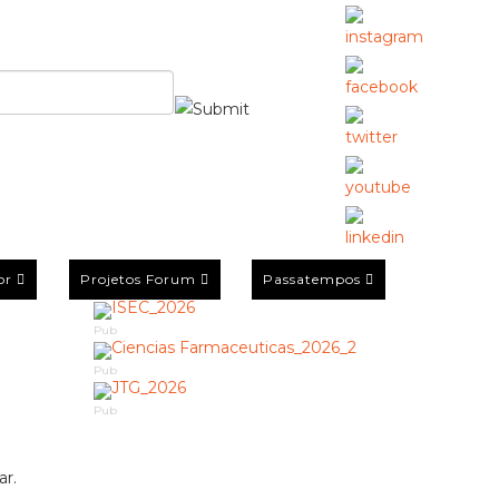
or
Projetos Forum
Passatempos
Pub
Pub
Pub
ar.