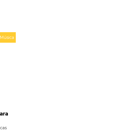
Música
ara
icas