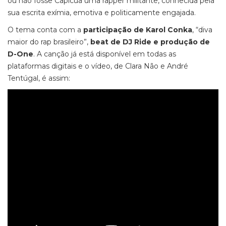
ou não fosse Capicua uma rapper militante, conhecida pela
sua escrita exímia, emotiva e politicamente engajada.
O tema conta com a
participação de Karol Conka
, “diva
maior do rap brasileiro”,
beat de DJ Ride e produção de
D-One
. A canção já está disponível em todas as
plataformas digitais e o vídeo, de Clara Não e André
Tentúgal, é assim: