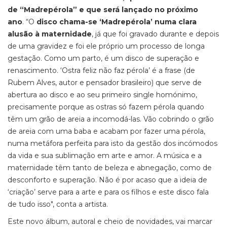
de “Madrepérola” e que será lançado no próximo
ano
. “O
disco chama-se ‘Madrepérola’ numa clara
alusão à maternidade
, já que foi gravado durante e depois
de uma gravidez e foi ele próprio um processo de longa
gestação. Como um parto, é um disco de superação e
renascimento. ‘Ostra feliz não faz pérola’ é a frase (de
Rubem Alves, autor e pensador brasileiro) que serve de
abertura ao disco e ao seu primeiro single homónimo,
precisamente porque as ostras só fazem pérola quando
têm um grão de areia a incomodá-las. Vão cobrindo o grão
de areia com uma baba e acabam por fazer uma pérola,
numa metáfora perfeita para isto da gestão dos incómodos
da vida e sua sublimação em arte e amor. A música e a
maternidade têm tanto de beleza e abnegação, como de
desconforto e superação. Não é por acaso que a ideia de
‘criação’ serve para a arte e para os filhos e este disco fala
de tudo isso", conta a artista.
Este novo álbum, autoral e cheio de novidades, vai marcar