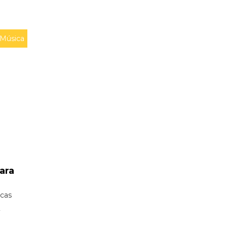
Música
ara
icas