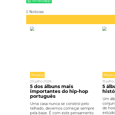
Whatsapp
Noticias
Música
Músic
23 julho 2026
15 julh
5 dos álbuns mais
5 ál
importantes do hip-hop
hist
português
Um ál
conjun
Uma casa nunca se constrói pelo
de hor
telhado, devemos começar sempre
estúdio,
pela base. É com este pensamento