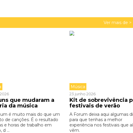
Ver mais de >
a
Música
o 2026
23 junho 2026
buns que mudaram a
Kit de sobrevivência p
ória da música
festivais de verão
bum é muito mais do que um
A Forum deixa aqui algumas d
to de canções. É o resultado
para que tenhas a melhor
as e horas de trabalho em
experiência nos festivais que aí
 d ...
vêm.