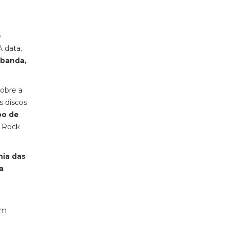
e
 A data,
 banda,
obre a
s discos
bo de
o Rock
nia das
a
um