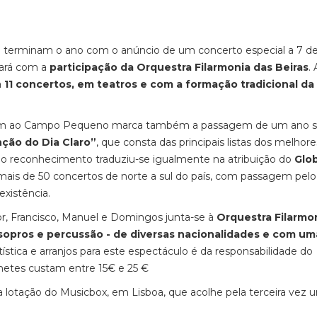
to terminam o ano com o anúncio de um concerto especial a 7 d
ará com a
participação da Orquestra Filarmonia das Beiras
.
a
11 concertos, em teatros e com a formação tradicional da
evam ao Campo Pequeno marca também a passagem de um ano s
nção do Dia Claro”
, que consta das principais listas dos melhore
9 o reconhecimento traduziu-se igualmente na atribuição do
Glo
 mais de 50 concertos de norte a sul do país, com passagem pel
existência.
or, Francisco, Manuel e Domingos junta-se à
Orquestra Filarmo
sopros e percussão - de diversas nacionalidades e com um
rtística e arranjos para este espectáculo é da responsabilidade do
hetes custam entre 15€ e 25 €
 lotação do Musicbox, em Lisboa, que acolhe pela terceira vez 