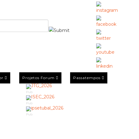
or
Projetos Forum
Passatempos
Pub
Pub
Pub