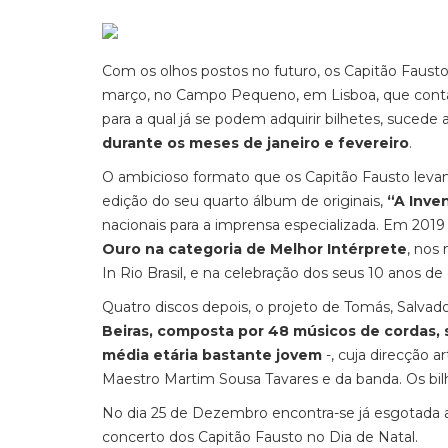
Com os olhos postos no futuro, os Capitão Faus
março, no Campo Pequeno, em Lisboa, que cont
para a qual já se podem adquirir bilhetes, sucede 
durante os meses de janeiro e fevereiro
.
O ambicioso formato que os Capitão Fausto l
edição do seu quarto álbum de originais,
“A Inve
nacionais para a imprensa especializada. Em 201
Ouro na categoria de Melhor Intérprete
, nos
In Rio Brasil, e na celebração dos seus 10 anos de 
Quatro discos depois, o projeto de Tomás, Salvad
Beiras, composta por 48 músicos de cordas, 
média etária bastante jovem
-, cuja direcção a
Maestro Martim Sousa Tavares e da banda. Os bil
No dia 25 de Dezembro encontra-se já esgotada a
concerto dos Capitão Fausto no Dia de Natal.