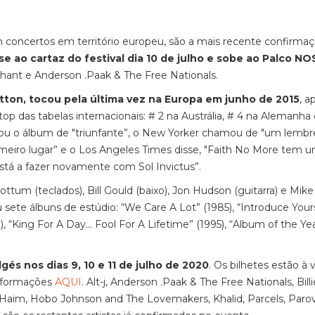
concertos em território europeu, são a mais recente confirma
 ao cartaz do festival dia 10 de julho e sobe ao Palco NO
phant e Anderson .Paak & The Free Nationals.
atton, tocou pela última vez na Europa em junho de 2015
, a
op das tabelas internacionais: # 2 na Austrália, # 4 na Alemanha 
ulou o álbum de "triunfante”, o New Yorker chamou de "um lembr
meiro lugar” e o Los Angeles Times disse, "Faith No More tem 
 está a fazer novamente com Sol Invictus”.
ttum (teclados), Bill Gould (baixo), Jon Hudson (guitarra) e Mik
 sete álbuns de estúdio: “We Care A Lot” (1985), “Introduce Your
), “King For A Day… Fool For A Lifetime” (1995), “Album of the Ye
gés nos dias 9, 10 e 11 de julho de 2020
. Os bilhetes estão à
informações
AQUI
. Alt-j, Anderson .Paak & The Free Nationals, Billie
 Haim, Hobo Johnson and The Lovemakers, Khalid, Parcels, Parov 