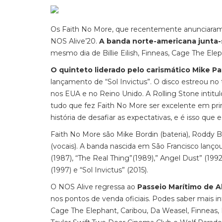
Os Faith No More, que recentemente anunciaram 
NOS Alive’20.
A banda norte-americana junta-se
mesmo dia de Billie Eilish, Finneas, Cage The Ele
O quinteto liderado pelo carismático Mike P
lançamento de “Sol Invictus”. O disco estreou no t
nos EUA e no Reino Unido. A Rolling Stone intit
tudo que fez Faith No More ser excelente em pri
história de desafiar as expectativas, e é isso que
Faith No More são Mike Bordin (bateria), Roddy Bo
(vocais). A banda nascida em São Francisco lançou
(1987), “The Real Thing”(1989),” Angel Dust” (1992
(1997) e “Sol Invictus” (2015).
O NOS Alive regressa ao
Passeio Marítimo de Al
nos pontos de venda oficiais. Podes saber mais 
Cage The Elephant, Caribou, Da Weasel, Finneas,