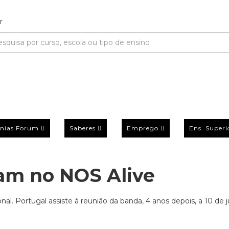
mias Forum
Saberes
Emprego
Ens. Superi
am no NOS Alive
al. Portugal assiste à reunião da banda, 4 anos depois, a 10 de j