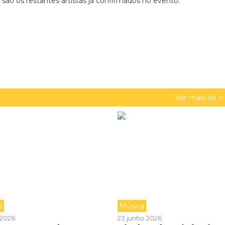
são os restantes artistas já confirmados no evento.
Ver mais de >
a
Música
o 2026
23 junho 2026