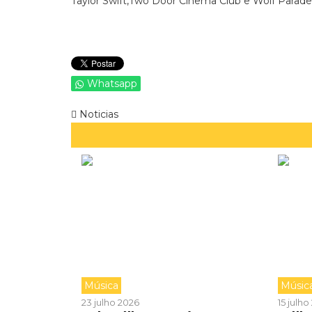
Taylor Swift,Two Door Cinema Club e Wolf Parade 
Whatsapp
Noticias
Música
Músic
23 julho 2026
15 julh