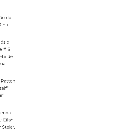
ção do
S
no
pós o
e # 6
ete de
uma
e Patton
self”
ar”
 venda
 Eilish,
Stelar,