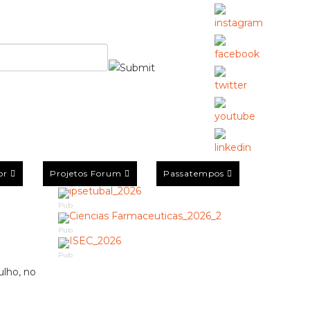
or
Projetos Forum
Passatempos
Pub
Pub
Pub
ulho, no