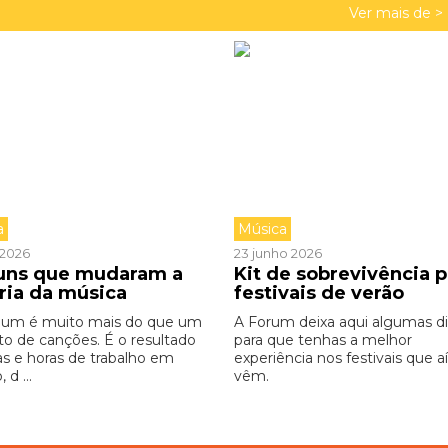
Ver mais de >
a
Música
o 2026
23 junho 2026
buns que mudaram a
Kit de sobrevivência p
ória da música
festivais de verão
bum é muito mais do que um
A Forum deixa aqui algumas d
to de canções. É o resultado
para que tenhas a melhor
as e horas de trabalho em
experiência nos festivais que aí
 d ...
vêm.