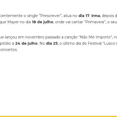
ecentemente o single “Prescrever”, atua no
dia 17
.
Irma
, depois 
rque Mayer no dia
18 de julho
, onde vai cantar “Primavera”, o s
que lançou em novembro passado a canção “Não Me Importo”, 
pitólio a
24 de julho
. No
dia 25
, o último dia do Festival “Lusco
concertos.