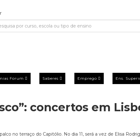
mias Forum
Saberes
Emprego
Ens. Superi
usco”: concertos em Lisb
lco no terraço do Capitólio. No dia 11, será a vez de Elisa Rodri