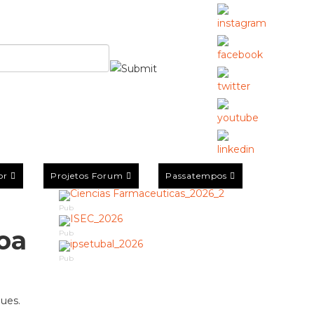
or
Projetos Forum
Passatempos
Pub
oa
Pub
Pub
gues.