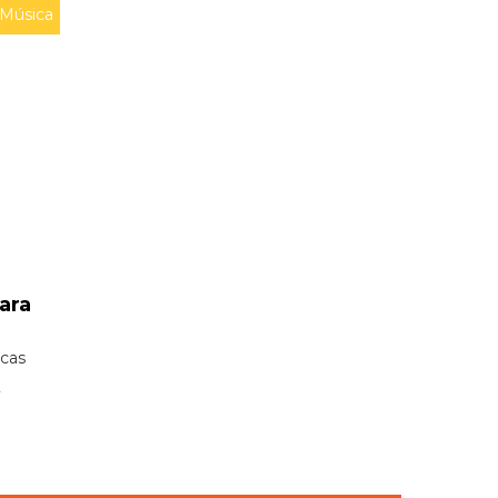
Música
ara
icas