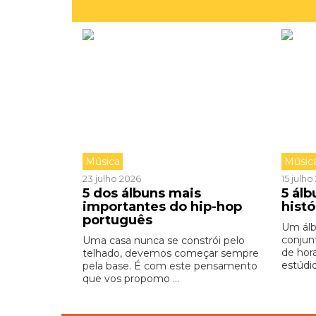
Música
Músic
23 julho 2026
15 julh
5 dos álbuns mais
5 ál
importantes do hip-hop
hist
português
Um ál
conjun
Uma casa nunca se constrói pelo
de hor
telhado, devemos começar sempre
estúdio,
pela base. É com este pensamento
que vos propomo ...