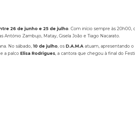
ntre 26 de junho e 25 de julho
. Com início sempre às 20h00, 
stas António Zambujo, Matay, Gisela João e Tiago Nacarato.
ana. No sábado,
10 de julho
, os
D.A.M.A
atuam, apresentando o
be a palco
Elisa Rodrigues
, a cantora que chegou à final do Festi