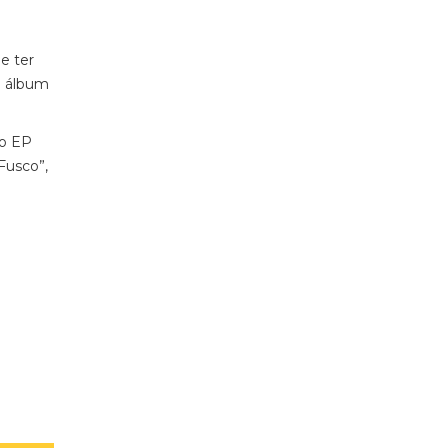
de ter
eu álbum
no EP
-Fusco”,