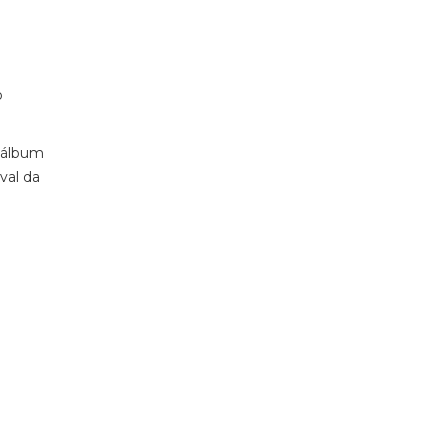
o
 álbum
val da