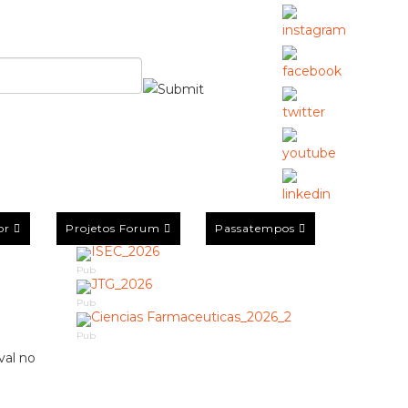
or
Projetos Forum
Passatempos
Pub
Pub
Pub
val no