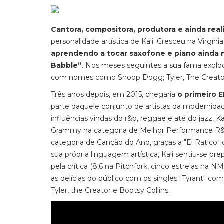
Cantora, compositora, produtora e ainda real
personalidade artística de Kali. Cresceu na Virgí
aprendendo a tocar saxofone e piano ainda 
Babble”
. Nos meses seguintes a sua fama explo
com nomes como Snoop Dogg; Tyler, The Creator
Três anos depois, em 2015, chegaria
o primeiro E
parte daquele conjunto de artistas da modernida
influências vindas do r&b, reggae e até do jazz,
Grammy na categoria de Melhor Performance R&B
categoria de Canção do Ano, graças a "El Ratico
sua própria linguagem artística, Kali sentiu-se pre
pela crítica (8,6 na Pitchfork, cinco estrelas na 
as delícias do público com os singles "Tyrant" c
Tyler, the Creator e Bootsy Collins.