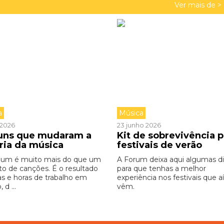
Ver mais de >
a
Música
o 2026
23 junho 2026
buns que mudaram a
Kit de sobrevivência p
ória da música
festivais de verão
bum é muito mais do que um
A Forum deixa aqui algumas d
to de canções. É o resultado
para que tenhas a melhor
as e horas de trabalho em
experiência nos festivais que aí
 d ...
vêm.