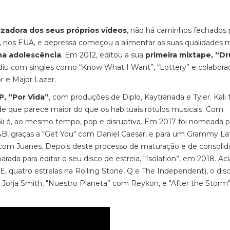
izadora dos seus próprios vídeos
, não há caminhos fechados 
nia, nos EUA, e depressa começou a alimentar as suas qualidades m
na adolescência
. Em 2012, editou a sua
primeira mixtape, “D
diu com singles como “Know What I Want”, “Lottery” e colabora
 e Major Lazer.
P, “Por Vida”
, com produções de Diplo, Kaytranada e Tyler. Kali 
de que parece maior do que os habituais rótulos musicais. Com
 Kali é, ao mesmo tempo, pop e disruptiva. Em 2017 foi nomeada 
, graças a "Get You" com Daniel Caesar, e para um Grammy La
" com Juanes. Depois deste processo de maturação e de consoli
parada para editar o seu disco de estreia, “Isolation”, em 2018. A
NME, quatro estrelas na Rolling Stone, Q e The Independent), o dis
om Jorja Smith, "Nuestro Planeta” com Reykon, e "After the Stor