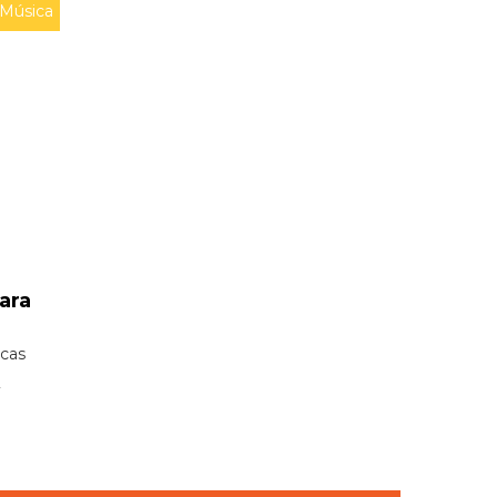
Música
ara
icas