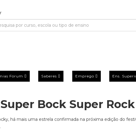
mias Forum
Saberes
Emprego
Ens. Superi
o Super Bock Super Rock
ky, há mais uma estrela confirmada na próxima edição do festi
.