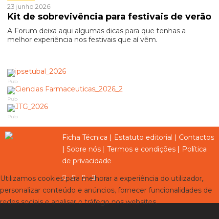
23 junho 2026
Kit de sobrevivência para festivais de verão
A Forum deixa aqui algumas dicas para que tenhas a
melhor experiência nos festivais que aí vêm.
Pub
Pub
Pub
Ficha Técnica
|
Estatuto editorial
|
Contactos
|
Sobre nós
|
Termos e condições
|
Política
de privacidade
Utilizamos cookies para melhorar a experiência do utilizador,
personalizar conteúdo e anúncios, fornecer funcionalidades de
redes sociais e analisar o tráfego nos websites.