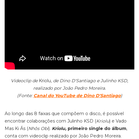
Videoclip de
Kriolu
, de Dino D'Santiago e Julinho KSD,
realizado por João Pedro Moreira.
(Fonte:
Canal do YouTube de Dino D'Santiago
)
Ao longo das 8 faixas que compõem o disco, é possível
encontrar colaborações com Julinho KSD (
Kriolu
) e Vado
Mas Ki Ás (
Nhôs Obi
).
Kriolu,
primeiro single do álbum
,
conta com videoclip realizado por João Pedro Moreira.