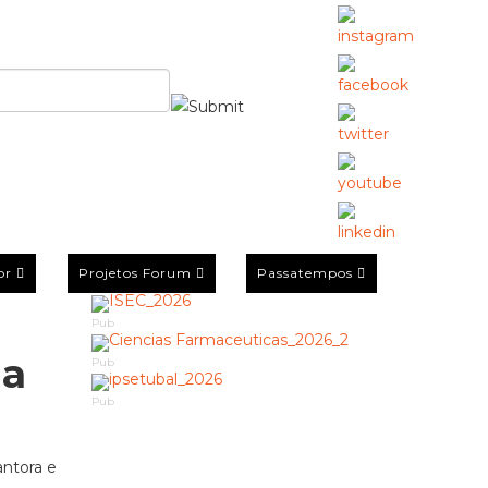
or
Projetos Forum
Passatempos
Pub
da
Pub
Pub
antora e