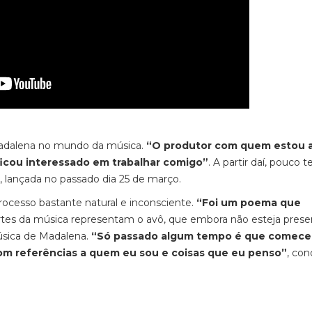
Madalena no mundo da música.
“O produtor com quem estou 
ficou interessado em trabalhar comigo”
. A partir daí, pouco
, lançada no passado dia 25 de março.
 processo bastante natural e inconsciente.
“Foi um poema que
artes da música representam o avô, que embora não esteja pres
úsica de Madalena.
“Só passado algum tempo é que comecei
com referências a quem eu sou e coisas que eu penso”
, conc