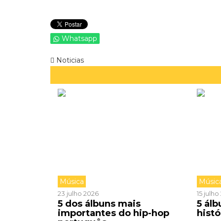
Whatsapp
Noticias
Música
Músic
23 julho 2026
15 julh
5 dos álbuns mais
5 ál
importantes do hip-hop
hist