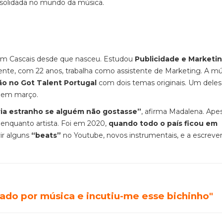
nsolidada no mundo da música.
 em Cascais desde que nasceu. Estudou
Publicidade e Marketi
ente, com 22 anos, trabalha como assistente de Marketing. A mú
ão no Got Talent Portugal
com dois temas originais. Um deles
do em março.
ria estranho se alguém não gostasse”
, afirma Madalena. Ape
enquanto artista. Foi em 2020,
quando todo o país ficou em
ir alguns
“beats”
no Youtube, novos instrumentais, e a escreve
do por música e incutiu-me esse bichinho"