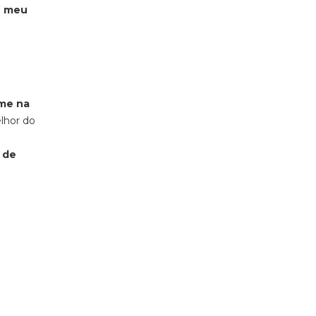
 meu
-me na
elhor do
 de