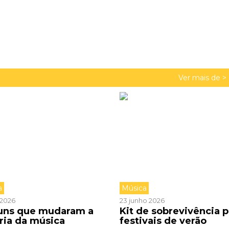
Ver mais de >
a
Música
o 2026
23 junho 2026
buns que mudaram a
Kit de sobrevivência p
ória da música
festivais de verão