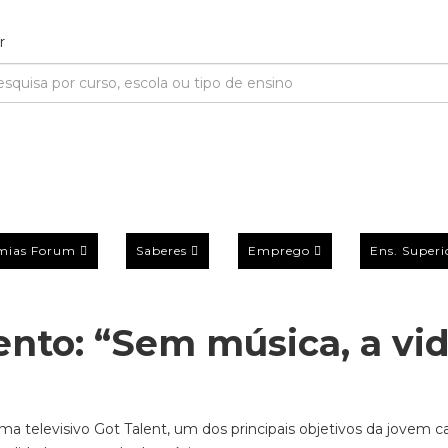
mias Forum
Saberes
Emprego
Ens. Superi
nto: “Sem música, a vi
 televisivo Got Talent, um dos principais objetivos da jovem c