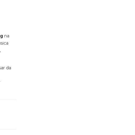
ng
na
sica
,
sar da
r