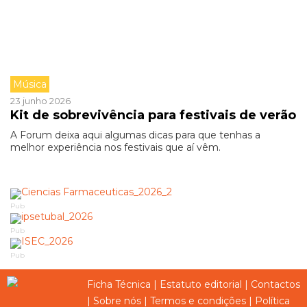
Música
23 junho 2026
Kit de sobrevivência para festivais de verão
A Forum deixa aqui algumas dicas para que tenhas a
melhor experiência nos festivais que aí vêm.
Pub
Pub
Pub
Ficha Técnica
|
Estatuto editorial
|
Contactos
|
Sobre nós
|
Termos e condições
|
Política